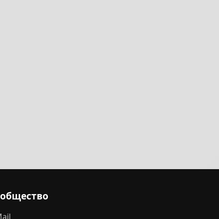
ообщество
ail