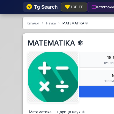
Tg Searсh
Категории
ТОП ТГ
Каталог
Наука
MATEMATIKA ⚛️
MATEMATIKA ⚛️
15 
ПУБЛИ
1
ПРОСМ
Математика — царица наук ⚛️