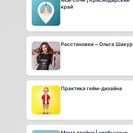
Мой Сочи | Краснодарский
край
Расстановки ~ Ольга Шакур
Практика гейм-дизайна
Мама двойни | необычные