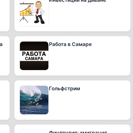
Инвестиции на диване
а
Работа в Самаре
Гольфстрим
Финляндия: эмиграция.