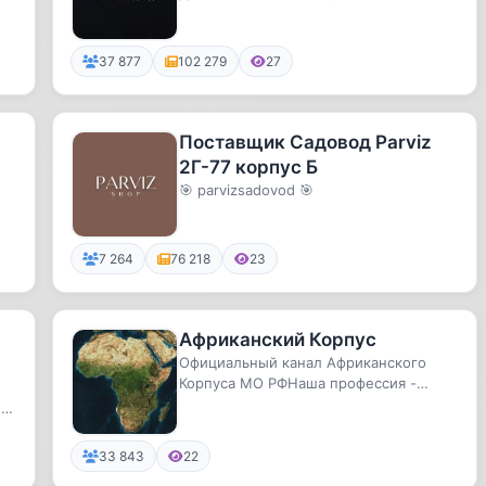
37 877
102 279
27
Поставщик Садовод Parviz
2Г-77 корпус Б
✨
🎯 parvizsadovod 🎯
7 264
76 218
23
Африканский Корпус
Официальный канал Африканского
Корпуса МО РФНаша профессия -
война! Будь с нами на любом
 и
континенте.
33 843
22