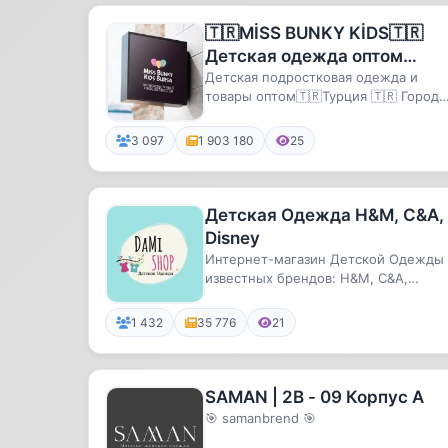
🇹🇷MİSS BUNKY KİDS🇹🇷
Детская одежда оптом
Турция
Детская подростковая одежда и
товары оптом🇹🇷Турция 🇹🇷 Город
Бурса.ПРОЦЕНТОВ НЕТ ZARA H&M и
другие...
3 097
1 903 180
25
Детская Одежда H&M, C&A,
Disney
Интернет-магазин Детской Одежды
известных брендов: H&M, C&A,
Disney✅ По вопросам и заказам
пишите...
1 432
35 776
21
SAMAN | 2В - 09 Корпус А
🎯 samanbrend 🎯