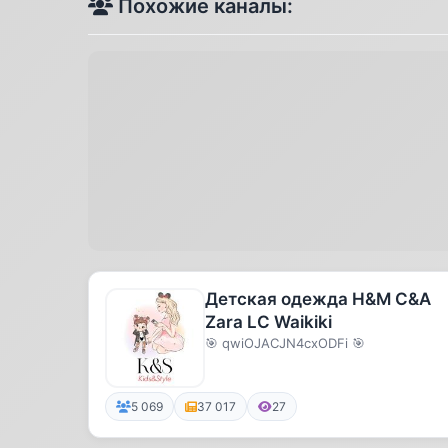
Похожие каналы:
Детская одежда H&M C&A
Zara LC Waikiki
🎯 qwiOJACJN4cxODFi 🎯
5 069
37 017
27