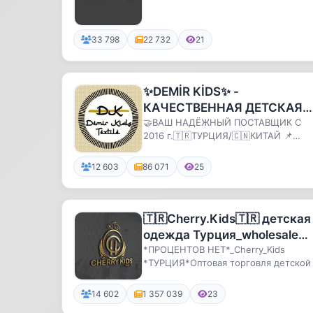
33 798
22 732
21
✨DEMİR KİDS✨ -
КАЧЕСТВЕННАЯ ДЕТСКАЯ
ОДЕЖДА✨ОПТ✨ РОЗНИЦА
🤝ВАШ НАДЁЖНЫЙ ПОСТАВЩИК С
2016 г.🇹🇷ТУРЦИЯ/🇨🇳КИТАЙ 📌
ПЯТИГОРСК, "ЛИРА" 11-з, 27-28📦
ДОСТАВКА🤳ВИДЕОЗВ...
12 603
86 071
25
🇹🇷Cherry.Kids🇹🇷 детская
одежда Турция_wholesale
kidswear
*ПРОЦЕНТОВ НЕТ*_Cherry_Kids
*ТУРЦИЯ*Оптовая торговля детской
подростковой одеждой👶🏻👗ONLY
WHOLES...
14 602
1 357 039
23