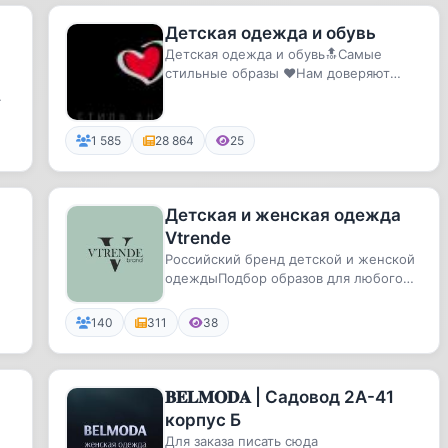
Детская одежда и обувь
Детская одежда и обувь🔝Самые
стильные образы ❤️Нам доверяют
более 25.000 Мам 📐Индивидуальный
подб...
1 585
28 864
25
Детская и женская одежда
Vtrende
Российский бренд детской и женской
одеждыПодбор образов для любого
повода.С нами дети начинают со...
140
311
38
𝐁𝐄𝐋𝐌𝐎𝐃𝐀 | Садовод 2А-41
корпус Б
Для заказа писать сюда