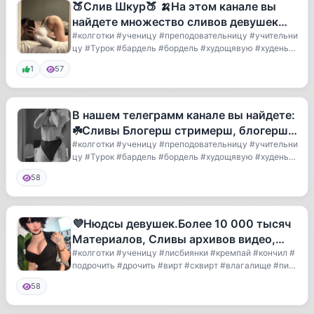
🍑Слив Шкур🍑 🍌На этом канале вы
найдете множество сливов девушек
18+ 🍌Более 5000 фото и видео 🍌
#колготки #ученицу #преподовательницу #учительни
цу #Турок #бардель #бордель #худощявую #худеньку
Контен
ю...
1
57
В нашем телеграмм канале вы найдете:
☘️Сливы Блогерш стримерш, блогерш,
инстаграм, тиктокерш, тикто
#колготки #ученицу #преподовательницу #учительни
цу #Турок #бардель #бордель #худощявую #худеньку
ю...
58
💜Нюдсы девушек.Более 10 000 тысяч
Материалов, Сливы архивов видео,
фото каждый день💟
#колготки #ученицу #лисбиянки #кремпай #кончил #
подрочить #дрочить #вирт #сквирт #влагалище #пиз
д...
58