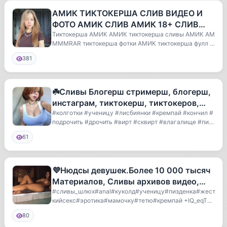
АМИК ТИКТОКЕРША СЛИВ ВИДЕО И
ФОТО АМИК СЛИВ АМИК 18+ СЛИВ
ammmmrar
Тиктокерша АМИК АМИК тиктокерша сливы АМИК AM
MMMRAR тиктокерша фотки АМИК тиктокерша фулл А
МИК СЛ...
381
☘️Сливы Блогерш стримерш, блогерш,
инстаграм, тиктокерш, тиктокеров,
тикток, сливы, карнавал, валя,С
#колготки #ученицу #лисбиянки #кремпай #кончил #
подрочить #дрочить #вирт #сквирт #влагалище #пиз
д...
61
💜Нюдсы девушек.Более 10 000 тысяч
Материалов, Сливы архивов видео,
фото каждый день
#сливы_шлюх#anal#куколд#ученицу#пизденка#жест
кийсекс#эротика#мамочку#тетю#кремпай +IQ_eqT7Z
PuQwMDBi
80