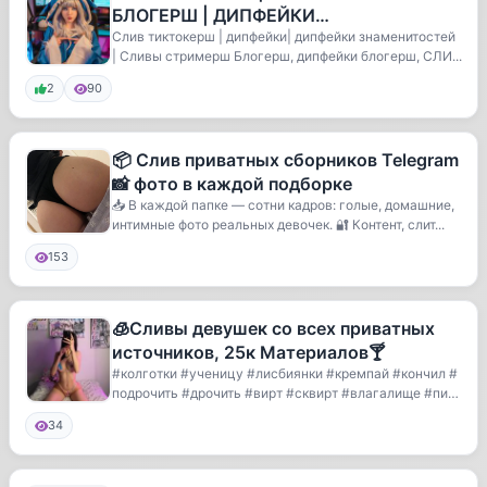
БЛОГЕРШ | ДИПФЕЙКИ
ЗНАМЕНИТОСТЕЙ | ДИПФЕЙКИ
Слив тиктокерш | дипфейки| дипфейки знаменитостей
| Сливы стримерш Блогерш, дипфейки блогерш, СЛИ...
БЛОГЕРШ| СЛИВ ТИКТОКЕРШ | ДИП
2
90
📦 Слив приватных сборников Telegram
📸 фото в каждой подборке
📥 В каждой папке — сотни кадров: голые, домашние,
интимные фото реальных девочек. 🔐 Контент, слит...
153
🧊Сливы девушек со всех приватных
источников, 25к Материалов🍸
#колготки #ученицу #лисбиянки #кремпай #кончил #
подрочить #дрочить #вирт #сквирт #влагалище #пиз
д...
34