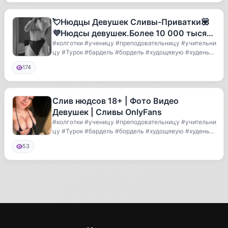
💘Нюдцы Девушек Сливы-Приватки💟
💜Нюдсы девушек.Более 10 000 тысяч
Материалов, Сливы архивов видео, фо
#колготки #ученицу #преподовательницу #учительни
цу #Турок #бардель #бордель #худощявую #худеньку
ю...
174
Слив нюдсов 18+ | Фото Видео
Девушек | Сливы OnlyFans
#колготки #ученицу #преподовательницу #учительни
цу #Турок #бардель #бордель #худощявую #худеньку
ю...
53