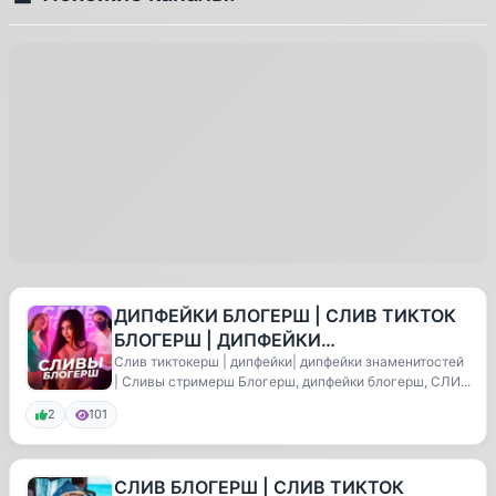
ДИПФЕЙКИ БЛОГЕРШ | СЛИВ ТИКТОК
БЛОГЕРШ | ДИПФЕЙКИ
ЗНАМЕНИТОСТЕЙ | СЛИВ БЛОГЕРШ |
Слив тиктокерш | дипфейки| дипфейки знаменитостей
| Сливы стримерш Блогерш, дипфейки блогерш, СЛИ...
СЛИВ ТИКТОКЕРШ | ДИ
2
101
СЛИВ БЛОГЕРШ | СЛИВ ТИКТОК