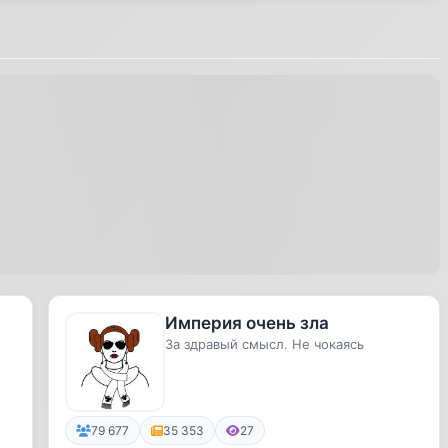
Империя очень зла
За здравый смысл. Не чокаясь
79 677
35 353
27