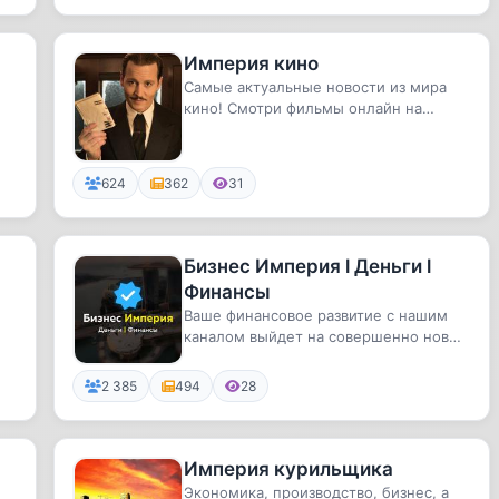
Империя кино
Самые актуальные новости из мира
кино! Смотри фильмы онлайн на
нашей странице ВК: https://vk.com/...
624
362
31
Бизнес Империя l Деньги l
Финансы
Ваше финансовое развитие с нашим
каналом выйдет на совершенно новый
уровень.
2 385
494
28
Империя курильщика
Экономика, производство, бизнес, а