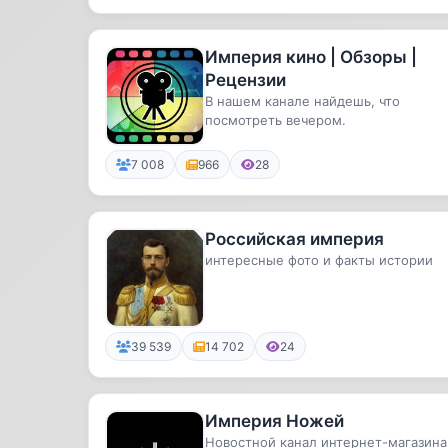
Империя кино | Обзоры |
Рецензии
В нашем канале найдешь, что
посмотреть вечером.
7 008
966
28
Российская империя
интересные фото и факты истории
39 539
14 702
24
Империя Ножей
Новостной канал интернет-магазина