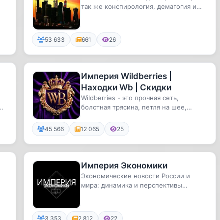
так же конспирология, демагогия и
конечно империализм
53 633
661
26
Империя Wildberries |
Находки Wb | Скидки
Wildberries - это прочная сеть,
ые
болотная трясина, петля на шее,
называйте как хотите. И побороть ...
45 566
12 065
25
Империя Экономики
Экономические новости России и
мира: динамика и перспективы
российской экономики, ее рост и
спад,...
3 353
2 812
22