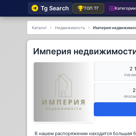
Tg Searсh
Категории
ТОП ТГ
Каталог
Недвижимость
Империя недвижимо
Империя недвижимост
2 
ПУБЛИ
2
ПРОСМ
В нашем распоряжении находится большая б