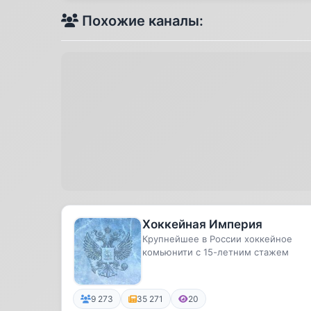
Похожие каналы:
Хоккейная Империя
Крупнейшее в России хоккейное
комьюнити с 15-летним стажем
9 273
35 271
20