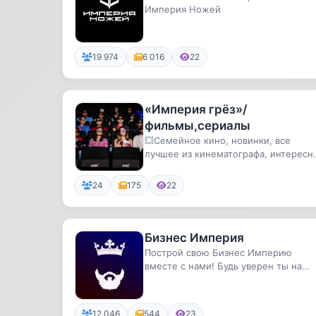
Империя Ножей
19 974
6 016
22
«Империя грёз»/
фильмы,сериалы
💥Семейное кино, новинки, все
лучшее из кинематографа, интересн
факты о кино и знаменитостях💫
24
175
22
Бизнес Империя
Построй свою Бизнес Империю
вместе с нами! Будь уверен ты на
своем месте!💵
12 046
544
23