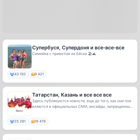
Супербуся, Супердоня и все-все-все
Семейка с приветом из Ейска 🏖️🌊
43 150
9 421
Татарстан, Казань и все все все
Здесь публикуются новости, еще до того, как они поя
вляются в официальных СМИ, инсайды, запрещенны...
25 281
16 479