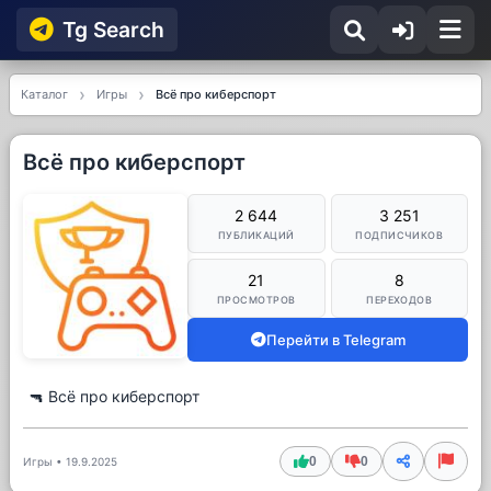
Tg Searсh
Каталог
Игры
Всё про киберспорт
Всё про киберспорт
2 644
3 251
ПУБЛИКАЦИЙ
ПОДПИСЧИКОВ
21
8
ПРОСМОТРОВ
ПЕРЕХОДОВ
Перейти в Telegram
🔫 Всё про киберспорт
0
0
Игры
•
19.9.2025