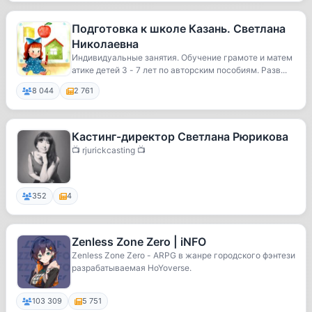
Подготовка к школе Казань. Светлана
Николаевна
Индивидуальные занятия. Обучение грамоте и матем
атике детей 3 - 7 лет по авторским пособиям. Разв...
8 044
2 761
Кастинг-директор Светлана Рюрикова
📺 rjurickcasting 📺
352
4
Zenless Zone Zero | iNFO
Zenless Zone Zero - ARPG в жанре городского фэнтези
разрабатываемая HoYoverse.
103 309
5 751