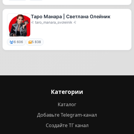
Таро Манара | Светлана Олейник
♌ taro_manara_svoleinik ♌
6 606
5 838
Категории
Каталог
Добавьте Telegram-канал
Создайте ТГ канал