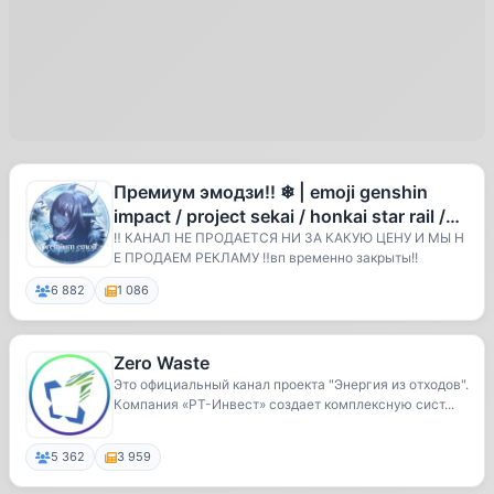
Премиум эмодзи!! ❄ | emoji genshin
impact / project sekai / honkai star rail /
zenless zone zero / w
‼️ КАНАЛ НЕ ПРОДАЕТСЯ НИ ЗА КАКУЮ ЦЕНУ И МЫ Н
Е ПРОДАЕМ РЕКЛАМУ ‼️вп временно закрыты!!
6 882
1 086
Zero Waste
Это официальный канал проекта "Энергия из отходов".
Компания «РТ-Инвест» создает комплексную сист...
5 362
3 959