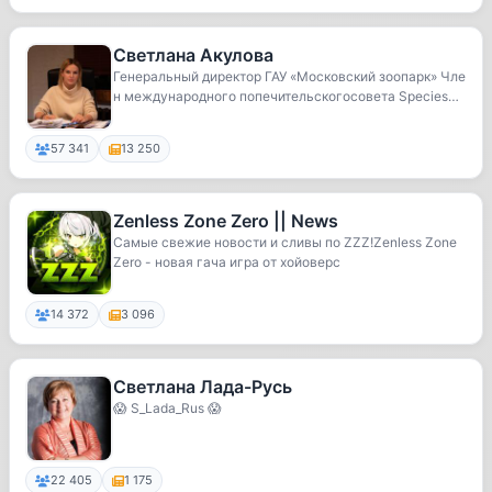
Светлана Акулова
Генеральный директор ГАУ «Московский зоопарк» Чле
н международного попечительскогосовета Species3
6...
57 341
13 250
Zenless Zone Zero || News
Самые свежие новости и сливы по ZZZ!Zenless Zone
Zero - новая гача игра от хойоверс
14 372
3 096
Светлана Лада-Русь
😱 S_Lada_Rus 😱
22 405
1 175