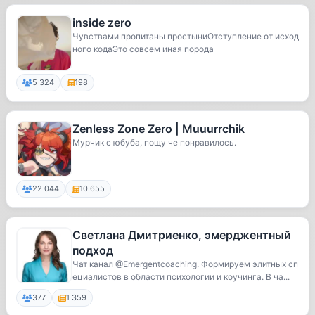
inside zero
Чувствами пропитаны простыниОтступление от исход
ного кодаЭто совсем иная порода
5 324
198
Zenless Zone Zero | Muuurrchik
Мурчик с юбуба, пощу че понравилось.
22 044
10 655
Светлана Дмитриенко, эмерджентный
подход
Чат канал @Emergentcoaching. Формируем элитных сп
ециалистов в области психологии и коучинга. В ча...
377
1 359