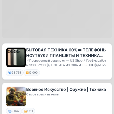
БЫТОВАЯ ТЕХНИКА 60%👑 ТЕЛЕФОНЫ
НОУТБУКИ ПЛАНШЕТЫ И ТЕХНИКА
ДЛЯ МАЙНИНГА
📌Проверенный сервис от — US Shop📌 График работ
ы 9:00-22:00 🗽 ТЕХНИКА ИЗ США И ЕВРОПЫ🗽 ☑️ Бол
ее 80...
23 765
12 000
Военное Искусство | Оружие | Техника
Самое время изучить
9 042
1 111