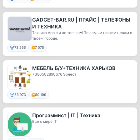
GADGET-BAR.RU | ПРАЙС | ТЕЛЕФОНЫ
И ТЕХНИКА
Техника Apple и не только📲По самым низким ценам в
твоем городе.
73 265
7 075
МЕБЕЛЬ Б/У+ТЕХНИКА ХАРЬКОВ
+380502890676 Эрнест
33 973
80 199
Программист | IT | Техника
Все о мире IT