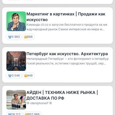
Маркетинг в картинках | Продажи как
искусство
Команда cli.co о запуске бесплатного продукта на ме
ждународный рынок.Самое интересное из мира м...
5 983
988
Петербург как искусство. Архитектура
Непапрадный Петербург − это фотопроект о петербур
гской реальности, эстетике городских трущоб, окр...
3 546
449
АЙДЕН | ТЕХНИКА НИЖЕ РЫНКА |
ДОСТАВКА ПО РФ
🎯 ideniphonerf 🎯
74 122
952 986