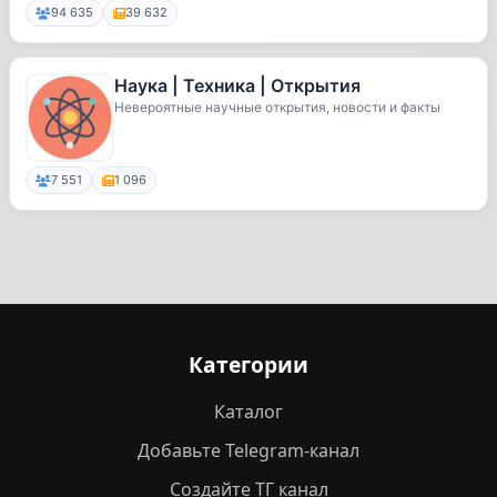
94 635
39 632
Наука | Техника | Открытия
Невероятные научные открытия, новости и факты
7 551
1 096
Категории
Каталог
Добавьте Telegram-канал
Создайте ТГ канал