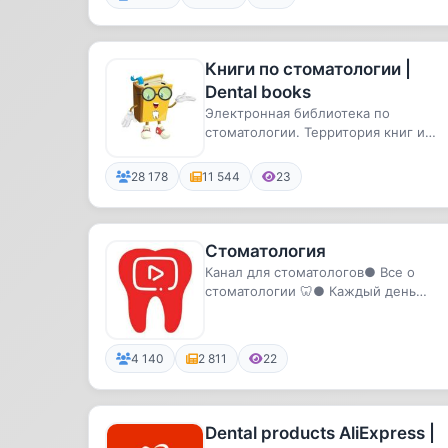
Книги по стоматологии |
Dental books
Электронная библиотека по
стоматологии. Территория книг и
безопасного общения
28 178
11 544
23
Стоматология
Канал для стоматологов● Все о
стоматологии 🦷● Каждый день
интересные кейсы, статьи, книги,
видео ...
4 140
2 811
22
Dental products AliExpress |