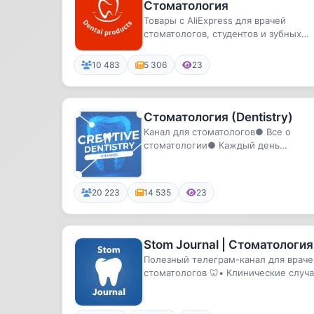
Стоматология
Товары с AliExpress для врачей
стоматологов, студентов и зубных
техников. Хорошее качество.Оставл.
10 483
5 306
23
Стоматология (Dentistry)
Канал для стоматологов● Все о
стоматологии● Каждый день
интересные кейсы, статьи, книги,
видео●Вс...
20 223
14 535
23
Stom Journal | Стоматология
Полезный телеграм-канал для враче
стоматологов 🦷• Клинические случ
• Статьи • Обучающие материалы