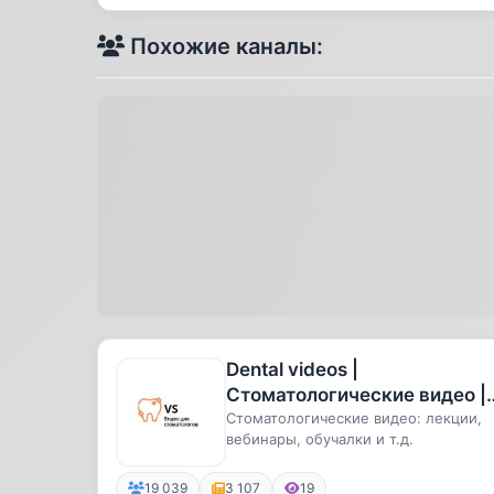
Похожие каналы:
Dental videos |
Стоматологические видео |
Стоматология
Стоматологические видео: лекции,
вебинары, обучалки и т.д.
19 039
3 107
19