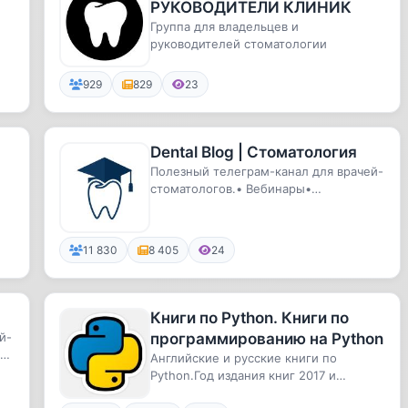
РУКОВОДИТЕЛИ КЛИНИК
Группа для владельцев и
руководителей стоматологии
..
929
829
23
Dental Blog | Стоматология
Полезный телеграм-канал для врачей-
стоматологов.• Вебинары•
Клинические случаи• Обучающие
материалы
11 830
8 405
24
Книги по Python. Книги по
й-
программированию на Python
аи
Английские и русские книги по
Python.Год издания книг 2017 и
раньше.Скачивайте и становитесь