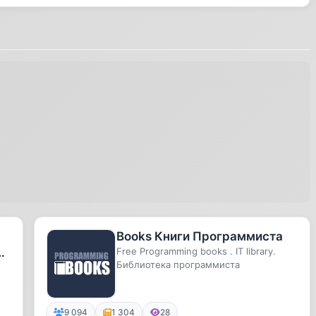
Books Книги Программиста
Free Programming books . IT library.
Библиотека программиста
9 094
1 304
28