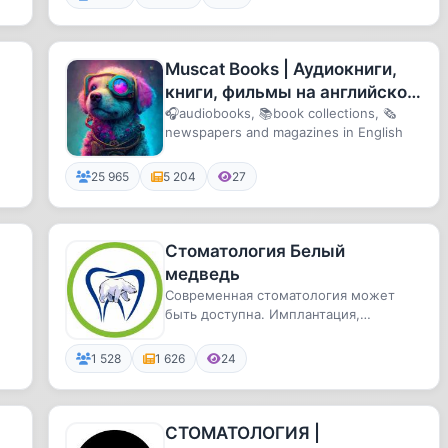
Muscat Books | Аудиокниги,
книги, фильмы на английском
/ The Economist
🎧audiobooks, 📚book collections, 🗞
newspapers and magazines in English
25 965
5 204
27
Стоматология Белый
медведь
Современная стоматология может
быть доступна. Имплантация,
протезирование, лечение каналов,
бреке...
1 528
1 626
24
СТОМАТОЛОГИЯ |