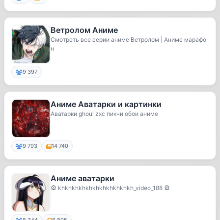
Ветролом Аниме
Смотреть все серии аниме Ветролом | Аниме марафо
н
9 397
Аниме Аватарки и картинки
Аватарки ghoul zxc пикчи обои аниме
9 793
14 740
Аниме аватарки
🎡 khkhkhkhkhkhkhkhkhkhkh_video_188 🎡