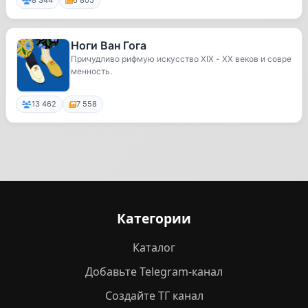
8 344
6 805
Ноги Ван Гога
Причудливо рифмую искусство XIX - ХХ веков и совре
менность.
13 462
7 558
Категории
Каталог
Добавьте Telegram-канал
Создайте ТГ канал