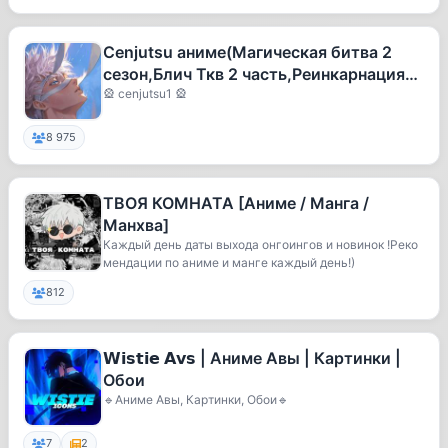
Cenjutsu аниме(Магическая битва 2
сезон,Блич Ткв 2 часть,Реинкарнация
безработного и др.)
🎡 cenjutsu1 🎡
8 975
ТВОЯ КОМНАТА [Аниме / Манга /
Манхва]
Каждый день даты выхода онгоингов и новинок !Реко
мендации по аниме и манге каждый день!)
812
𝗪𝗶𝘀𝘁𝗶𝗲 𝗔𝘃𝘀 | Аниме Авы | Картинки |
Обои
🔹Аниме Авы, Картинки, Обои🔹
7
2