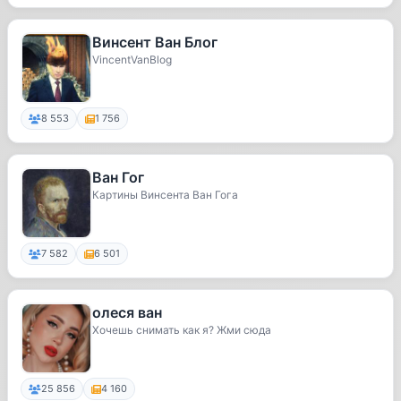
Винсент Ван Блог
VincentVanBlog
8 553
1 756
Ван Гог
Картины Винсента Ван Гога
7 582
6 501
олеся ван
Хочешь снимать как я? Жми сюда
25 856
4 160