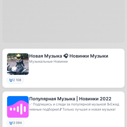
Новая Музыка 🎧 Новинки Музыки
Музыкальные Новинки
2 108
Популярная Музыка | Новинки 2022
✅ Подпишись и следи за популярной музыкой 📝Ежед
невные подборки!🎵Только лучшая и новая музыка!
3 094