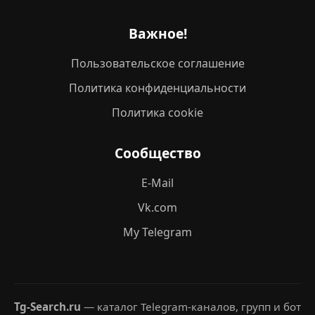
Важное!
Пользовательское соглашение
Политика конфиденциальности
Политика cookie
Сообщество
E-Mail
Vk.com
My Telegram
Tg-Search.ru
— каталог Telegram-каналов, групп и бот