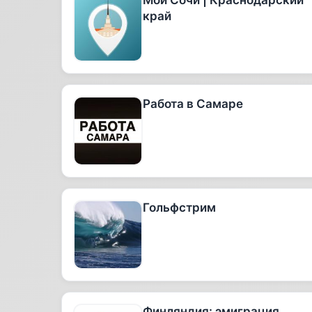
Мой Сочи | Краснодарский
край
Работа в Самаре
Гольфстрим
Финляндия: эмиграция.