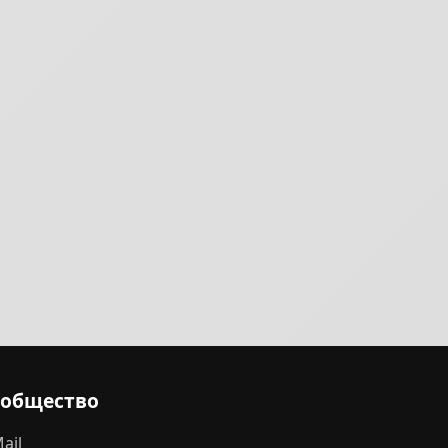
ообщество
ail