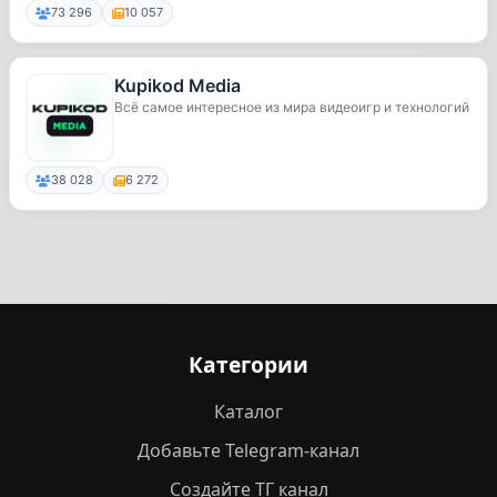
73 296
10 057
Kupikod Media
Всё самое интересное из мира видеоигр и технологий
38 028
6 272
Категории
Каталог
Добавьте Telegram-канал
Создайте ТГ канал