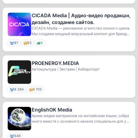
CICADA Media | Аудио-видео продакшн,
дизайн, создание сайтов.
CICADA Media — рекламное агентство полного цикла.
Мы создаем мощный визуальный контент для бренд
о...
87
83
3
PROENERGY.MEDIA
Автокультура | Экстрим | Киберспорт
8 284
4 705
EnglishOK Media
Архив медиа материалов на английском языке, собра
нного вместе с основного канала специально для у...
649