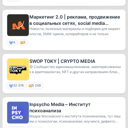
Маркетинг 2.0 | реклама, продвижение
в социальных сетях, social media
marketing, смм, smm
Новости, полезные материалы и подборки для маркет
ологов, SMM-щиков, копирайтеров и не только
4
3
SWOP TOKY | CRYPTO MEDIA
🟡 Cообщество единомышленников, заинтересованны
х в криптовалютах, NFT и других направлениях блокч
е...
32 376
5 249
Inpsycho Media – Институт
психоанализа
Медиа Московского института психоанализа, тут пиш
ем о психологии, психоанализе, коучинге, дефекто...