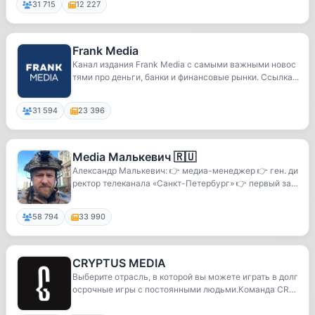
31 715
12 227
Frank Media
Канал издания Frank Media с самыми важными новос
тями про деньги, банки и финансовые рынки. Ссылка...
31 594
23 396
Media Малькевич 🇷🇺
Александр Малькевич: 👉 медиа-менеджер 👉 ген. ди
ректор телеканала «Санкт-Петербург» 👉 первый зам
пр...
58 794
33 990
CRYPTUS MEDIA
Выберите отрасль, в которой вы можете играть в долг
осрочные игры с постоянными людьми.Команда CR
Y...