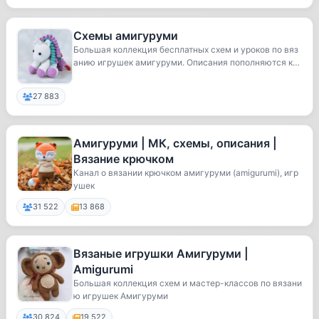
Схемы амигуруми
Большая коллекция бесплатных схем и уроков по вяз
анию игрушек амигуруми. Описания пополняются ка
ж...
27 883
Амигуруми | МК, схемы, описания |
Вязание крючком
Канал о вязании крючком амигуруми (amigurumi), игр
ушек
31 522
13 868
Вязаные игрушки Амигуруми |
Amigurumi
Большая коллекция схем и мастер-классов по вязани
ю игрушек Амигуруми
30 824
19 522