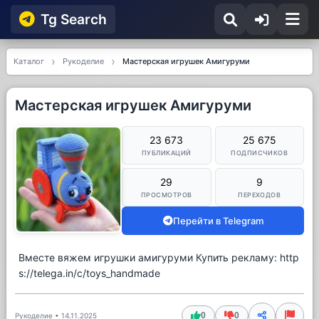
Tg Searсh
Каталог
Рукоделие
Мастерская игрушек Амигуруми
Мастерская игрушек Амигуруми
23 673
25 675
ПУБЛИКАЦИЙ
ПОДПИСЧИКОВ
29
9
ПРОСМОТРОВ
ПЕРЕХОДОВ
Перейти в Telegram
Вместе вяжем игрушки амигуруми Купить рекламу: http
s://telega.in/c/toys_handmade
0
0
Рукоделие
•
14.11.2025