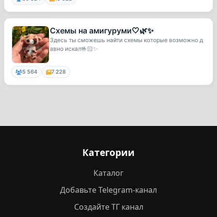
Схемы на амигуруми🤍🌿✨
Здесь ты сможешь найти схемы которые возможно д
авно искал🤟🏻✨
5 564
7 228
Категории
Каталог
Добавьте Telegram-канал
Создайте ТГ канал