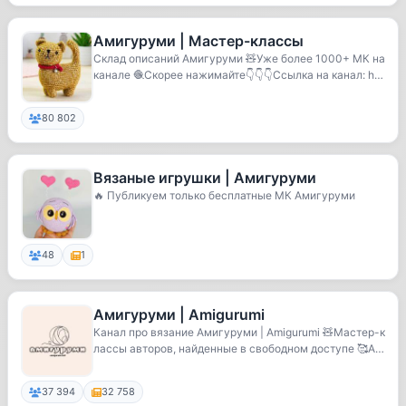
Амигуруми | Мастер-классы
Склад описаний Амигуруми 🧸Уже более 1000+ МК на
канале 🧶Скорее нажимайте👇👇👇Ссылка на канал: htt
ps...
80 802
Вязаные игрушки | Амигуруми
🔥 Публикуем только бесплатные МК Амигуруми
48
1
Амигуруми | Amigurumi
Канал про вязание Амигуруми | Amigurumi 🧸Мастер-к
лассы авторов, найденные в свободном доступе 🥰А
в...
37 394
32 758