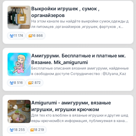
Выкройки игрушек , сумок ,
органайзеров
На этом канале вы найдёте выкройки сумок,одежды д
ля питомцев ,органайзеров ,игрушек, фартуков , к...
11 174
16 866
Амигуруми. Бесплатные и платные мк.
Вязание. Mk_amigurumi
Бесплатные описания вязания амигуруми, найденные
в свободном доступе Сотрудничество : @Ulyana_Kaz
8 516
2 872
Amigurumi - амигуруми, вязаные
игрушки, игрушки крючком
Для тех кто влюблен в вязаные игрушки и другие шед
евры крючкомВся информация, публикуемая в кана
л...
18 255
18 219