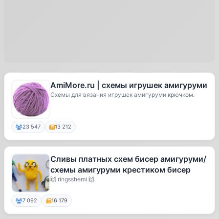
AmiMore.ru | схемы игрушек амигуруми
Схемы для вязания игрушек амигуруми крючком.
23 547
13 212
Сливы платных схем бисер амигуруми/
схемы амигуруми крестиком бисер
🙌 ringsshemi 🙌
7 092
16 179