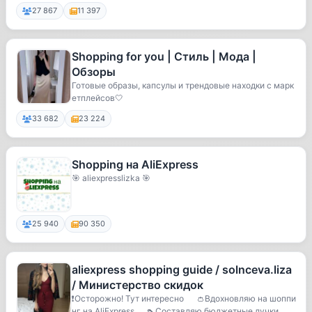
27 867
11 397
Shopping for you | Стиль | Мода |
Обзоры
Готовые образы, капсулы и трендовые находки с марк
етплейсов🤍
33 682
23 224
Shopping на AliExpress
🎯 aliexpresslizka 🎯
25 940
90 350
aliexpress shopping guide / solnceva.liza
/ Министерство скидок
❗️Осторожно! Тут интересно⠀⠀👛Вдохновляю на шоппи
нг на AliExpress⠀⠀👠Составляю бюджетные лучки⠀⠀