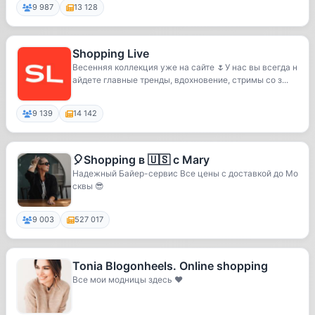
9 987
13 128
Shopping Live
Весенняя коллекция уже на сайте 🌷У нас вы всегда н
айдете главные тренды, вдохновение, стримы со з...
9 139
14 142
🎈Shopping в 🇺🇸 с Mary
Надежный Байер-сервис Все цены с доставкой до Мо
сквы 😎
9 003
527 017
Tonia Blogonheels. Online shopping
Все мои модницы здесь ❤️