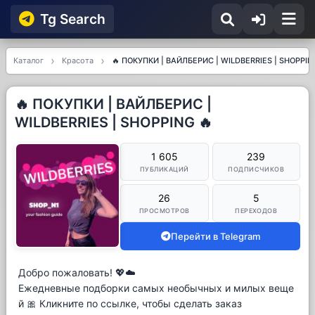
Tg Searсh
Каталог
Красота
🔥 ПОКУПКИ | ВАЙЛБЕРИС | WILDBERRIES | SHOPPIN
🔥 ПОКУПКИ | ВАЙЛБЕРИС |
WILDBERRIES | SHOPPING 🔥
1 605
239
ПУБЛИКАЦИЙ
ПОДПИСЧИКОВ
26
5
ПРОСМОТРОВ
ПЕРЕХОДОВ
Перейти в Telegram
Добро пожаловать! 💖☁️
Ежедневные подборки самых необычных и милых веще
й 🎀 Кликните по ссылке, чтобы сделать заказ