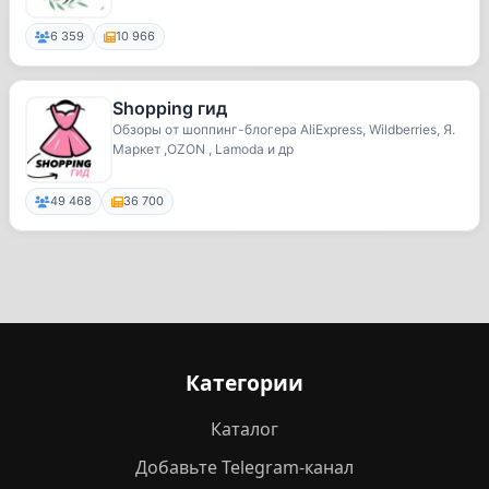
6 359
10 966
Shopping гид
Обзоры от шоппинг-блогера AliExpress, Wildberries, Я.
Маркет ,OZON , Lamoda и др
49 468
36 700
Категории
Каталог
Добавьте Telegram-канал