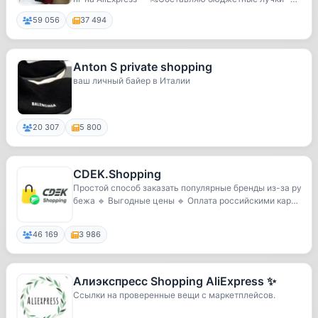
👒Из...
59 056
37 494
Anton S private shopping
ваш личный байер в Италии
20 307
5 800
CDEK.Shopping
Простой способ заказать популярные бренды из-за ру
бежа 🔹 Выгодные цены 🔹 Оплата российскими карт
а...
46 169
3 986
Алиэкспресс Shopping AliExpress ✨
Ссылки на проверенные вещи с маркетплейсов.