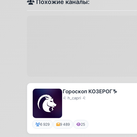
Похожие каналы:
Гороскоп КОЗЕРОГ♑️
♌ h_capri ♌
6 929
9 489
25