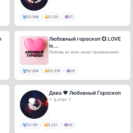
23 566
3 225
27
п
Любовный гороскоп 💞 LOVE
is....
Любовь во всех своих проявлениях)
52 294
10 316
26
Дева 💗 Любовный Гороскоп
♌ g_virgo ♌
23 181
3 231
29