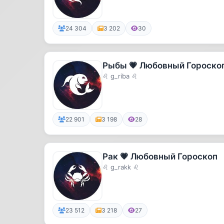
24 304
3 202
30
Рыбы 💗 Любовный Гороско
♌ g_riba ♌
22 901
3 198
28
Рак 💗 Любовный Гороскоп
♌ g_rakk ♌
23 512
3 218
27