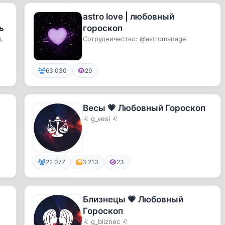
astro love | любовный
ь
гороскоп
.
Сотрудничество: @astromanage
63 030
29
Весы 💗 Любовный Гороскоп
♌ g_vesi ♌
22 077
3 213
23
Близнецы 💗 Любовный
Гороскоп
♌ g_bliznec ♌