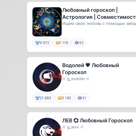
Любовный гороскоп |
Астрология | Совместимост
Ищем свою любовь с помощью звёзд
9 972
1 119
32
Водолей 💗 Любовный
Гороскоп
♌ g_vodolei ♌
21 883
3 195
31
ЛЕВ 💞 Любовный Гороскоп
♌ g_levv ♌