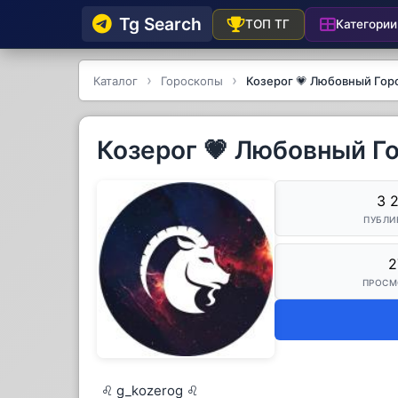
Tg Searсh
Категории
ТОП ТГ
Каталог
Гороскопы
Козерог 💗 Любовный Гор
Козерог 💗 Любовный Г
3 
ПУБЛИ
2
ПРОСМ
♌ g_kozerog ♌