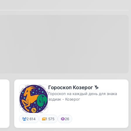
Гороскоп Козерог ♑️
Гороскоп на каждый день для знака
зодиак - Козерог
2 614
1 575
26