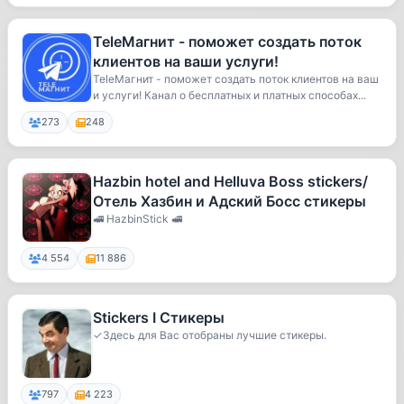
TeleМагнит - поможет создать поток
клиентов на ваши услуги!
TeleМагнит - поможет создать поток клиентов на ваш
и услуги! Канал о бесплатных и платных способах...
273
248
Hazbin hotel and Helluva Boss stickers/
Отель Хазбин и Адский Босс стикеры
🚅 HazbinStick 🚅
4 554
11 886
Stickers I Стикеры
✓Здесь для Вас отобраны лучшие стикеры.
797
4 223