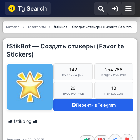
Tg Searсh
Каталог
Телеграмм
fStikBot — Создать стикеры (Favorite Stickers)
fStikBot — Создать стикеры (Favorite
Stickers)
142
254 788
ПУБЛИКАЦИЙ
ПОДПИСЧИКОВ
29
13
ПРОСМОТРОВ
ПЕРЕХОДОВ
Перейти в Telegram
🚅 fstikblog 🚅
0
0
Телеграмм
•
22.10.2025