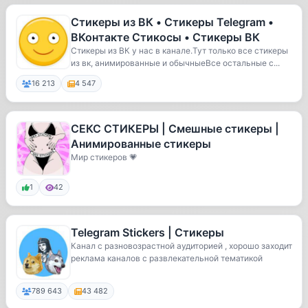
Стикеры из ВК • Стикеры Telegram •
ВКонтакте Стикосы • Стикеры ВК
Стикеры из ВК у нас в канале.Тут только все стикеры
из вк, анимированные и обычныеВсе остальные с...
16 213
4 547
СЕКС СТИКЕРЫ | Смешные стикеры |
Анимированные стикеры
Мир стикеров 💗
1
42
Telegram Stickers | Стикеры
Канал с разновозрастной аудиторией , хорошо заходит
реклама каналов с развлекательной тематикой
789 643
43 482