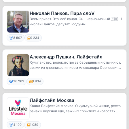
Николай Панков. Пара слоV
Всем привет. Это мой канал. Он - неанонимный 🇷🇺. Н
иколай Панков, депутат Госдумы.
8 507
9 234
Александр Пушкин. Лайфстайл
Хулиганство, волокитство за барышнями и стычки с ц
арями из дневников и писем Александра Сергеевич...
26 263
1 834
Лайфстайл Москва
Канал Лайфстайл Москва. О культурной жизни, ресто
ранах и вкусной еде, важных событиях и новостях ...
4 190
1 089