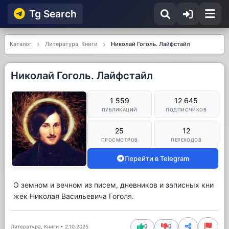
Tg Searсh
Каталог
Литература, Книги
Николай Гоголь. Лайфстайл
Николай Гоголь. Лайфстайл
1 559
12 645
ПУБЛИКАЦИЙ
ПОДПИСЧИКОВ
25
12
ПРОСМОТРОВ
ПЕРЕХОДОВ
Перейти в Telegram
О земном и вечном из писем, дневников и записных кни
жек Николая Васильевича Гоголя.
0
0
Литература, Книги
•
2.10.2025