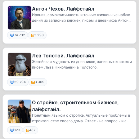
Антон Чехов. Лайфстайл
Ирония, самокритичность и тонкие жизненные наблю
дения из записных книжек, писем и дневников Антон...
74 732
3 298
Лев Толстой. Лайфстайл
Житейская мудрость из дневников, записных книжек и
писем Льва Николаевича Толстого.
59 794
3 309
О стройке, строительном бизнесе,
лайфстайл.
Понятным языком о стройке. Актуальные проблемы в
строительстве своего дома. Ответы на вопросы и а...
123
487