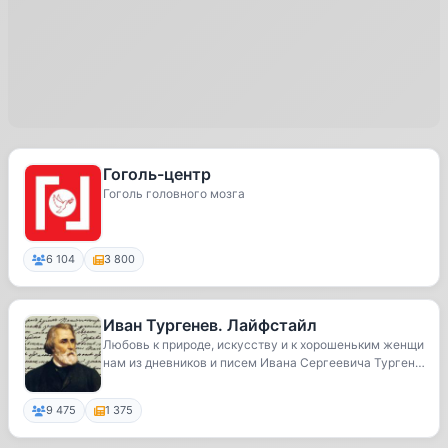
Гоголь-центр
Гоголь головного мозга
6 104
3 800
Иван Тургенев. Лайфстайл
Любовь к природе, искусству и к хорошеньким женщи
нам из дневников и писем Ивана Сергеевича Тургене
ва
9 475
1 375