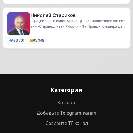
Николай Стариков
Официальный канал члена ЦС Социалистической пар
тии «Справедливая Россия - За Правду!», лидера дв
и...
86 561
65 348
Категории
Каталог
Добавьте Telegram-канал
Создайте ТГ канал