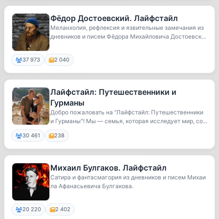
Фёдор Достоевский. Лайфстайл
Меланхолия, рефлексия и язвительные замечания из
дневников и писем Фёдора Михайловича Достоевског
о
37 973
2 040
Лайфстайл: Путешественники и
Гурманы
Добро пожаловать на "Лайфстайл: Путешественники
и Гурманы"! Мы — семья, которая исследует мир, со...
30 461
238
Михаил Булгаков. Лайфстайл
Сатира и фантасмагория из дневников и писем Михаи
ла Афанасьевича Булгакова.
20 220
2 402