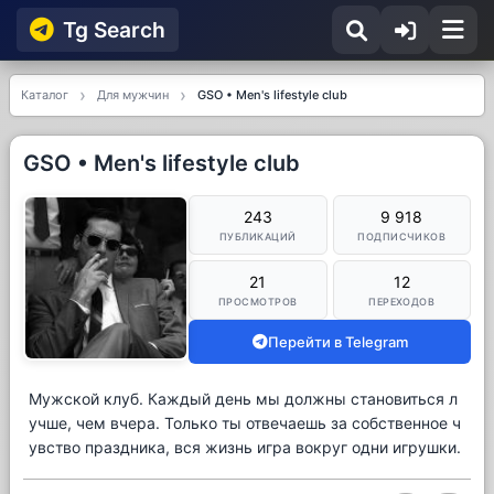
Tg Searсh
Каталог
Для мужчин
GSO • Men's lifestyle club
GSO • Men's lifestyle club
243
9 918
ПУБЛИКАЦИЙ
ПОДПИСЧИКОВ
21
12
ПРОСМОТРОВ
ПЕРЕХОДОВ
Перейти в Telegram
Мужской клуб. Каждый день мы должны становиться л
учше, чем вчера. Только ты отвечаешь за собственное ч
увство праздника, вся жизнь игра вокруг одни игрушки.