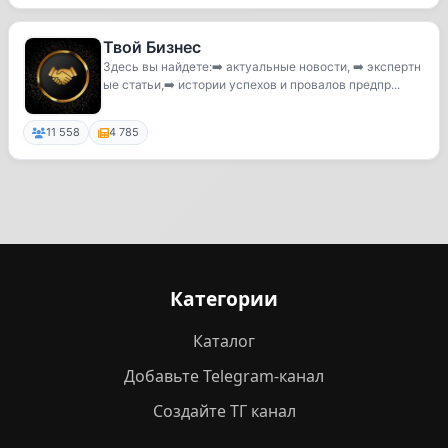
Твой Бизнес
Здесь вы найдете:➡️ актуальные новости, ➡️ экспертн
ые статьи,➡️ истории успехов и провалов предпр...
11 558
4 785
Категории
Каталог
Добавьте Telegram-канал
Создайте ТГ канал