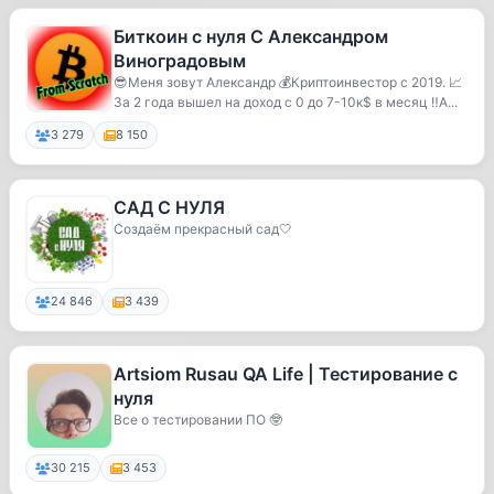
Биткоин с нуля С Александром
Виноградовым
😎Меня зовут Александр 💰Криптоинвестор с 2019. 📈
За 2 года вышел на доход с 0 до 7-10к$ в месяц ‼️А...
3 279
8 150
САД С НУЛЯ
Создаём прекрасный сад🤍
24 846
3 439
Artsiom Rusau QA Life | Тестирование с
нуля
Все о тестировании ПО 🤓
30 215
3 453