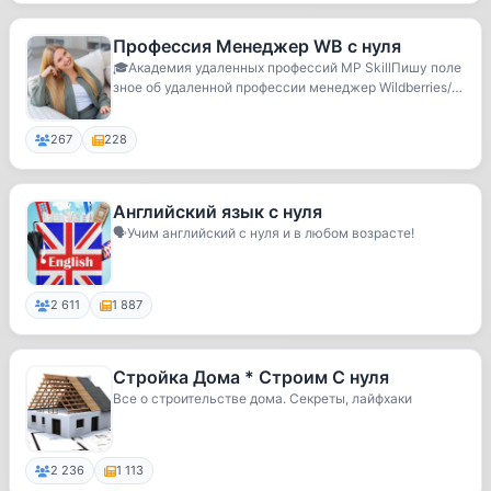
Профессия Менеджер WB с нуля
🎓Академия удаленных профессий MP SkillПишу поле
зное об удаленной профессии менеджер Wildberries/O
zon
267
228
Английский язык с нуля
🗣Учим английский с нуля и в любом возрасте!
2 611
1 887
Стройка Дома * Строим С нуля
Все о строительстве дома. Секреты, лайфхаки
2 236
1 113