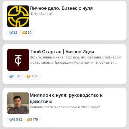
Личное дело. Бизнес с нуля
💰 delo8vas 💰
22
280
Твой Стартап | Бизнес Идеи
Эксклюзивный канал про всё, что связано с бизнесом
и стартапами.Присоединяйся к нам и ты обязател...
1 540
1 056
Миллион с нуля: руководство к
действию
Хочешь стать миллионером в 2023 году?
9 542
1 179