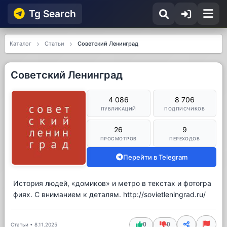
Tg Searсh
Каталог
Статьи
Советский Ленинград
Советский Ленинград
4 086
8 706
ПУБЛИКАЦИЙ
ПОДПИСЧИКОВ
26
9
ПРОСМОТРОВ
ПЕРЕХОДОВ
Перейти в Telegram
История людей, «домиков» и метро в текстах и фотогра
фиях. С вниманием к деталям. http://sovietleningrad.ru/
0
0
Статьи
•
8.11.2025