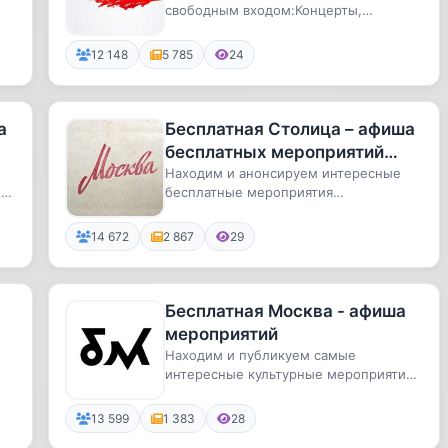
свободным входом:Концерты,
выставки, мюзиклы, музеи,
выставки, спектакли, музеи,
театры
кинотеат...
12 148
5 785
24
а
Бесплатная Столица – афиша
бесплатных мероприятий
Москвы и области
Находим и анонсируем интересные
ия
бесплатные мероприятия
МосквыЧтобы отлично провести время
в Москв...
14 672
2 867
29
Бесплатная Москва - афиша
мероприятий
Находим и публикуем самые
интересные культурные мероприятия
Москвы со свободным входом или
минима...
13 599
1 383
28