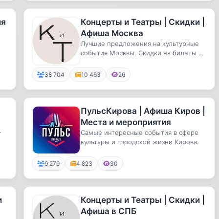
ия
Концерты и Театры | Скидки |
Афиша Москва
Лучшие предложения на культурные
события Москвы. Скидки на билеты и
ый
много бесплатных мероприятий....
38 704
10 463
26
ПульсКирова | Афиша Киров |
Места и мероприятия
Самые интересные события в сфере
те
культуры и городской жизни Кирова.
9 279
4 823
30
и
Концерты и Театры | Скидки |
Афиша в СПБ