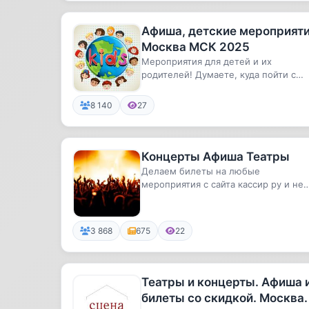
Афиша, детские мероприят
Москва МСК 2025
Мероприятия для детей и их
родителей! Думаете, куда пойти с
ребёнком? Мы проводим тщательн
отбо...
8 140
27
Концерты Афиша Театры
Делаем билеты на любые
мероприятия с сайта кассир ру и не
только! Со скидкой 50%😱Отправляй
ссыл...
3 868
675
22
Театры и концерты. Афиша 
билеты со скидкой. Москва.