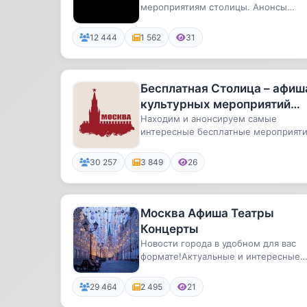
мероприятиям столицы. Анонсы
Москвы
лучших спектаклей, концертов,
выставок,...
12 444
1 562
31
Бесплатная Столица – афиш
культурных мероприятий
Москвы и области
Находим и анонсируем самые
интересные бесплатные мероприят
столицыДля того чтобы отлично
провес...
30 257
3 849
26
Москва Афиша Театры
Концерты
Новости города в удобном для вас
формате!Актуальные и интересные
события, скидки, акции, мероприя...
29 464
2 495
21