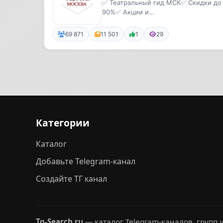
✅ Театральный гид МСК✅ Скидки до
90%✅ Акции и
розыгрыши🔝Предпремьерные
спектакли
69 871
11 501
1
29
Категории
Каталог
Добавьте Telegram-канал
Создайте ТГ канал
Tg-Search.ru
— каталог Telegram-каналов, групп и