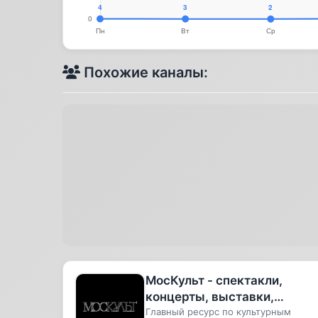
Похожие каналы:
МосКульт - спектакли,
концерты, выставки,
культурные мероприятия
Главный ресурс по культурным