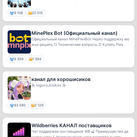
9 108
20 015
MinePlex Bot (Официальный канал)
Официальный канал MinePlexBot.Через поддержку мо
жно решить:1) Технические вопросы.2) Купить Plex.
9 359
1 394
канал для хорошисиков
📝 logovo_kisikov 📝
93 090
2 129
Wildberries КАНАЛ поставщиков
Чат поддержки поставщиков WB 🍒 Преимущество да
нного чата: 1. Наличие реального эксперта в чате