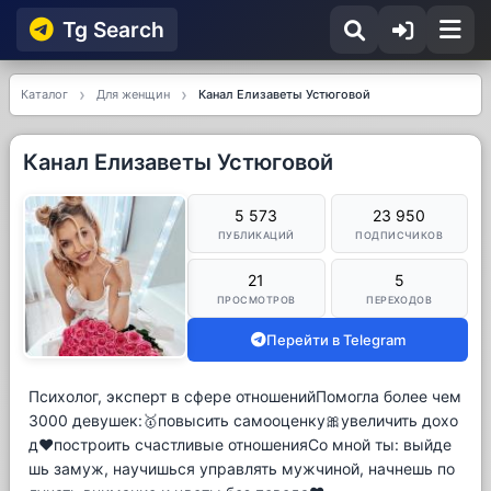
Tg Searсh
Каталог
Для женщин
Канал Елизаветы Устюговой
Канал Елизаветы Устюговой
5 573
23 950
ПУБЛИКАЦИЙ
ПОДПИСЧИКОВ
21
5
ПРОСМОТРОВ
ПЕРЕХОДОВ
Перейти в Telegram
Психолог, эксперт в сфере отношенийПомогла более чем
3000 девушек:🥇повысить самооценку🎀увеличить дохо
д❤️построить счастливые отношенияСо мной ты: выйде
шь замуж, научишься управлять мужчиной, начнешь по