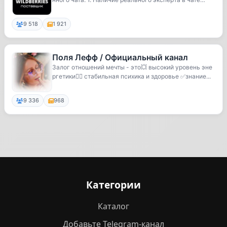
👨🏻...
9 518
1 921
Поля Лефф / Официальный канал
Залог отношений мечты - это💥 высокий уровень эне
ргетики🧘‍♀️ стабильная психика и здоровье ✅знание...
9 336
968
Категории
Каталог
Добавьте Telegram-канал