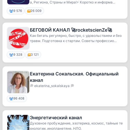
а, Региона, Страны и Мира!⚡️ Коротко и информа...
9 576
26 009
БЕГОВОЙ КАНАЛ 🚀rocketscienZe🚀
Как бегать регулярно, быстро, с удовольствием и без
травм. Подготовка к стартам. Советы профессио...
9 328
3 121
Екатерина Сокальская. Официальный
канал
💭 ekaterina_sokalskaya 💭
96 408
Энергетический канал
Духовное пробуждение, эзотерика, космос, тайные те
хнологии, инопланетяне, НЛО.