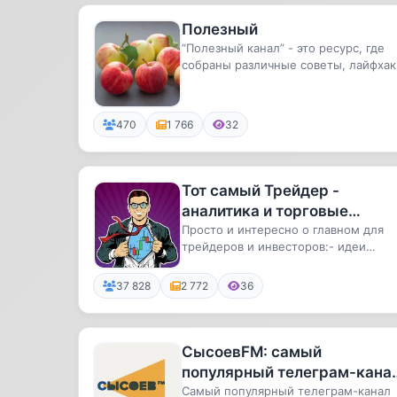
Полезный
“Полезный канал” - это ресурс, где
собраны различные советы, лайфхак
инструкции и рекомендации ...
470
1 766
32
Тот самый Трейдер -
аналитика и торговые
сигналы, трейдинг и
Просто и интересно о главном для
трейдеров и инвесторов:- идеи
инвестиции
покупок- свежие новости- глубокая .
37 828
2 772
36
СысоевFM: самый
популярный телеграм-кана
о ресторанах
Самый популярный телеграм-канал