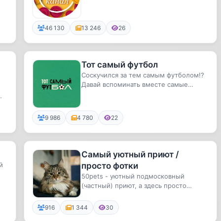
46 130
13 246
26
Тот самый футбол
Соскучился за тем самым футболом!?
Давай вспоминать вместе самые
лучшие моменты любимой всеми
нами...
9 986
4 780
22
Самый уютный приют /
й
просто фотки
50pets - уютный подмосковный
(частный) приют, а здесь просто
хорошие фотографии тех, кто у нас
жи...
916
1 344
30