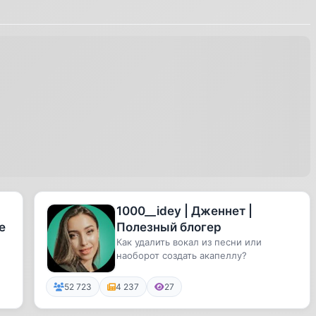
1000__idey | Дженнет |
е
Полезный блогер
Как удалить вокал из песни или
наоборот создать акапеллу?
52 723
4 237
27