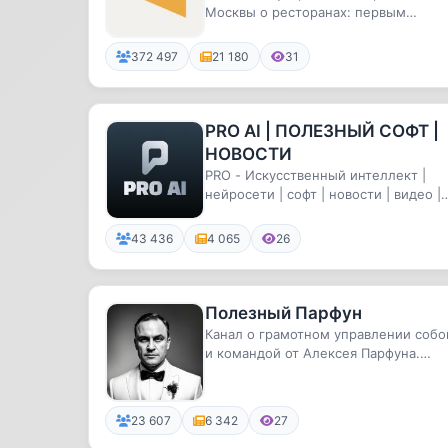
Москвы о ресторанах: первым
сообщаю об открытиях и важных
события...
372 497
21 180
31
PRO AI | ПОЛЕЗНЫЙ СОФТ |
НОВОСТИ
PRO - Искусственный интеллект |
нейросети | софт | новости | видео |
инструкции |
43 436
4 065
26
Полезный Парфун
Канал о грамотном управлении собо
и командой от Алексея Парфуна.
Нейросети для продуктивности, с...
23 607
6 342
27