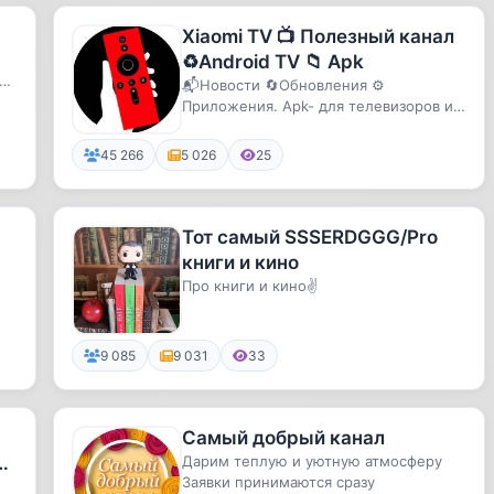
Xiaomi TV 📺 Полезный канал
♻️Android TV 📁 Apk
и,
📬Новости 🔄Обновления ⚙️
Приложения. Apk- для телевизоров и
приставок Xiaomi 🤖
45 266
5 026
25
Тот самый SSSERDGGG/Pro
книги и кино
Про книги и кино✌️
..
9 085
9 031
33
Самый добрый канал
л
Дарим теплую и уютную атмосферу
Заявки принимаются сразу