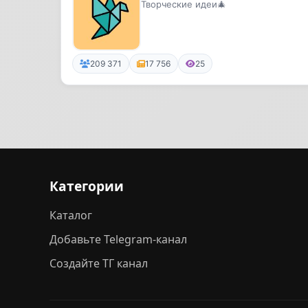
Творческие идеи🎄
209 371
17 756
25
Категории
Каталог
Добавьте Telegram-канал
Создайте ТГ канал