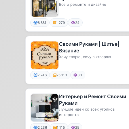
Все о ремонте и дизайне
8 881
1 279
24
Своими Руками | Шитье|
Вязание
Хочу творю, хочу вытворяю
7 746
25 113
33
Интерьер и Ремонт Своими
Руками
Лучшие идеи со всех уголков
интернета
2 236
1 115
25