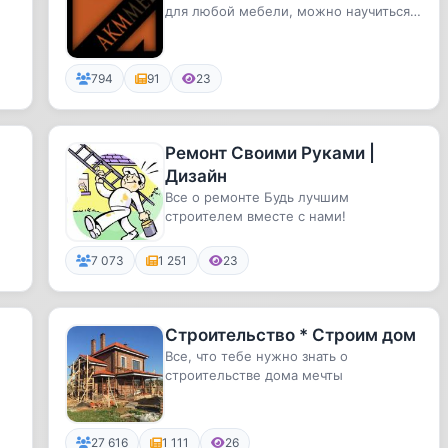
для любой мебели, можно научиться
самому рассчитывать или же ...
794
91
23
Ремонт Своими Руками |
Дизайн
Все о ремонте Будь лучшим
строителем вместе с нами!
7 073
1 251
23
Строительство * Строим дом
Все, что тебе нужно знать о
строительстве дома мечты
27 616
1 111
26