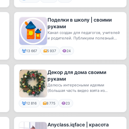
Поделки в школу | своими
руками
Канал создан для педагогов, учителей
и родителей. Публикуем полезный
материал для образовательных...
13 667
5 937
24
Декор для дома своими
руками
Делюсь интересными идеями
(большая часть видео взята из
открытых источников)🪡✂️🪴🍁
12 816
8 775
23
Anyclass.iqface | красота