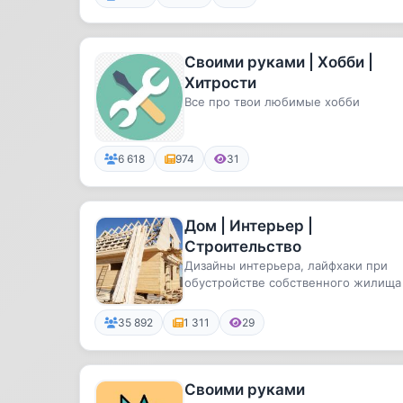
Своими руками | Хобби |
Хитрости
Все про твои любимые хобби
6 618
974
31
Дом | Интерьер |
Строительство
Дизайны интерьера, лайфхаки при
обустройстве собственного жилища
35 892
1 311
29
Своими руками