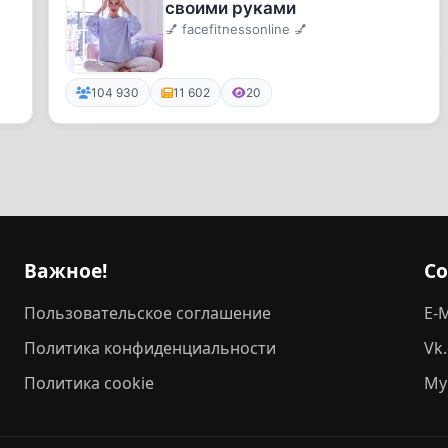
своими руками
💅 facefitnessonline 💅
104 930
11 602
20
Важное!
С
Пользовательское соглашение
E-M
Политика конфиденциальности
Vk
Политика cookie
My