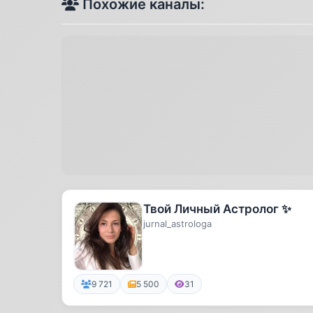
Похожие каналы:
Твой Личный Астролог ✨
jurnal_astrologa
9 721
5 500
31