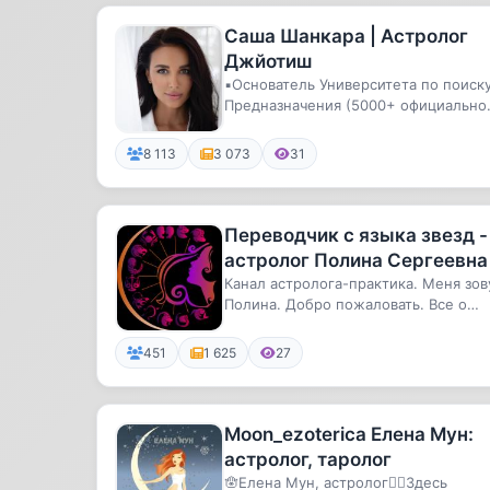
Саша Шанкара | Астролог
Джйотиш
▪️Основатель Университета по поиск
Предназначения (5000+ официально
учеников)▪️Телеведущая▪️19 л...
8 113
3 073
31
Переводчик с языка звезд -
астролог Полина Сергеевна
Канал астролога-практика. Меня зов
Полина. Добро пожаловать. Все о
личном гороскопе. Мой сайт y...
451
1 625
27
Moon_ezoterica Елена Мун:
астролог, таролог
🪬Елена Мун, астролог👉🏻Здесь