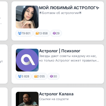
МОЙ ЛЮБИМЫЙ АСТРОЛОГ✨
🌟Болтаем об астрологии🌟
у
79 601
13 658
29
Астролог | Психолог
Звезды дают советы каждому из нас,
но только Астролог может правильно
ут
расшифровать их. Умеем чита...
3 828
2 055
30
Астролог Калаха
Ссылки на соцсети