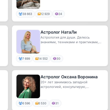
38 663
12 929
24
Астролог НатаЛи
Астрология для души. Делюсь
знаниями, техниками и практиками,
которые помогут вам в жизни.
7 699
14 552
30
Астролог Оксана Воронина
20+ лет занимаюсь западной
астрологией, консультирую,
ректифицирую, отвечаю на
вопросы.Мудрость а...
6 596
6 530
31