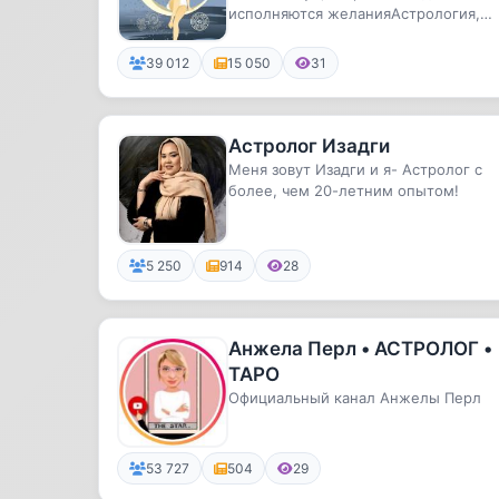
исполняются желанияАстрология,
лунный календарь, практики и
ритуалы
39 012
15 050
31
Астролог Изадги
Меня зовут Изадги и я- Астролог с
более, чем 20-летним опытом!
5 250
914
28
Анжела Перл • АСТРОЛОГ •
ТАРО
Официальный канал Анжелы Перл
53 727
504
29