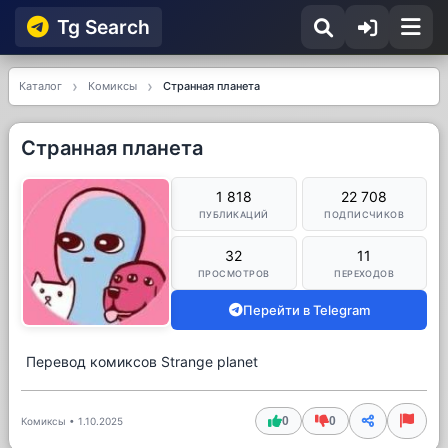
Tg Searсh
Каталог
Комиксы
Странная планета
Странная планета
1 818
22 708
ПУБЛИКАЦИЙ
ПОДПИСЧИКОВ
32
11
ПРОСМОТРОВ
ПЕРЕХОДОВ
Перейти в Telegram
Перевод комиксов Strange planet
0
0
Комиксы
•
1.10.2025