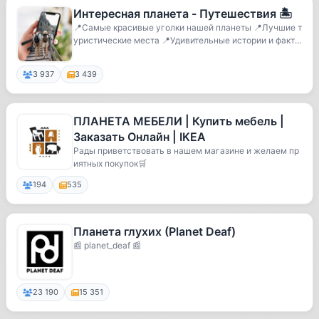
Интересная планета - Путешествия 🏝
📍Самые красивые уголки нашей планеты 📍Лучшие т
уристические места 📍Удивительные истории и факты
📍...
3 937
3 439
ПЛАНЕТА МЕБЕЛИ | Купить мебель |
Заказать Онлайн | IKEA
Рады приветствовать в нашем магазине и желаем пр
иятных покупок🛒
194
535
Планета глухих (Planet Deaf)
📰 planet_deaf 📰
23 190
15 351