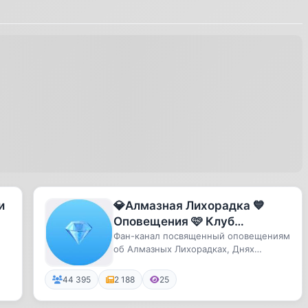
и
💎Алмазная Лихорадка 💙
Оповещения 🩷 Клуб
Романтики
Фан-канал посвященный оповещениям
об Алмазных Лихорадках, Днях
Чаепития и Днях Шоппинга 🤍
44 395
2 188
25