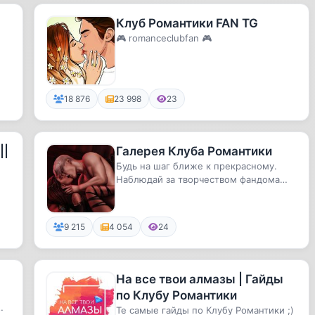
Клуб Романтики FAN TG
🎮 romanceclubfan 🎮
18 876
23 998
23
||
Галерея Клуба Романтики
Будь на шаг ближе к прекрасному.
Наблюдай за творчеством фандома
каждый день ✨
9 215
4 054
24
На все твои алмазы | Гайды
по Клубу Романтики
Те самые гайды по Клубу Романтики ;)