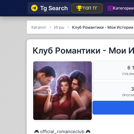
Tg Searсh
Категории
ТОП ТГ
Каталог
Игры
Клуб Романтики - Мои Истории
Клуб Романтики - Мои 
6 
ПУБЛИ
3
ПРОСМ
🎮 official_romanceclub 🎮