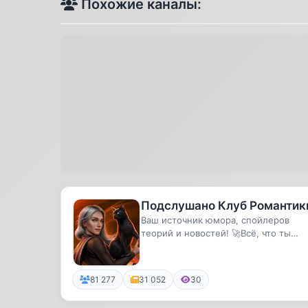
Похожие каналы:
Подслушано Клуб Романтик
Ваш источник юмора, спойлеров
теорий и новостей! 🚀Всё, что ты
искал в одном месте.
81 277
31 052
30