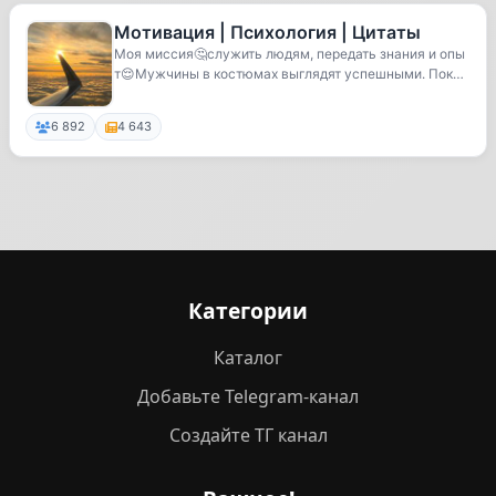
Мотивация | Психология | Цитаты
Моя миссия🤔служить людям, передать знания и опы
т😌Мужчины в костюмах выглядят успешными. Пока
не у...
6 892
4 643
Категории
Каталог
Добавьте Telegram-канал
Создайте ТГ канал