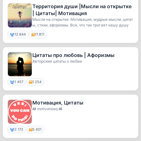
Территория души |Мысли на открытке
| Цитаты| Мотивация
Мысли на открытке. Мотивация, мудрые мысли, цитат
ы, стихи, афоризмы. Все, что так трогает нашу душу
12 844
11 811
Цитаты про любовь | Афоризмы
Авторские цитаты о любви
1 457
1 254
Мотивация, Цитаты
🎎 motivatsiaq 🎎
2 172
5 401