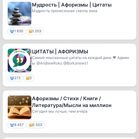
Мудрость | Афоризмы | Цитаты
Мудрость пронесенная сквозь века
1 830
1 203
ЦИТАТЫ | АФОРИЗМЫ
Самые изысканные цитаты на каждый день 🧡 Админ
ы: @AndrewRoko @Borkanews1
273
3
Афоризмы / Стихи / Книги /
Литература/Мысли на миллион
Сегодня мы лучше, чем вчера
8 457
5 503