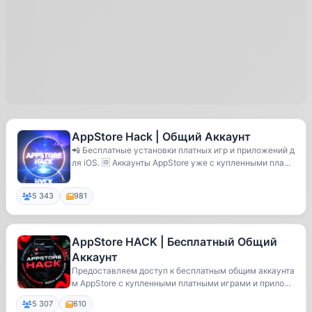
AppStore Hack | Общий Аккаунт
📲 Бесплатные установки платных игр и приложений д
ля iOS. 🆔 Аккаунты AppStore уже с купленными пла...
5 343
981
AppStore HACK | Бесплатный Общий
Аккаунт
Предоставляем доступ к бесплатным общим аккаунта
м AppStore с купленными платными играми и прилож
е...
5 307
610