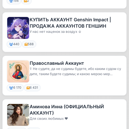
156
2
КУПИТЬ АККАУНТ Genshin Impact |
ПРОДАЖА АККАУНТОВ ГЕНШИН
У нас нет наценок за воздух ☺️
440
588
Православный Аккаунт
☦️ Не судите, да не судимы будете, ибо каким судом су
дите, таким будете судимы; и какою мерою мер...
6 170
6 431
Аминова Инна (ОФИЦИАЛЬНЫЙ
АККАУНТ)
Для своих любимых ❤️