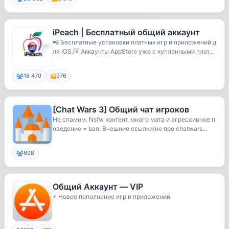
iPeach | Бесплатный общий аккаунт
📲 Бесплатные установки платных игр и приложений д
ля iOS.🆔 Аккаунты AppStore уже с купленными плат...
16 470
976
[Chat Wars 3] Общий чат игроков
Не спамим. Nsfw контент, много мата и агрессивное п
оведение = ban. Внешние ссылки(не про chatwars...
698
Общий Аккаунт — VIP
⚡️ Новое пополнение игр и приложений