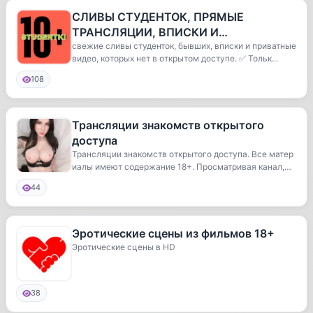
СЛИВЫ СТУДЕНТОК, ПРЯМЫЕ
ТРАНСЛЯЦИИ, ВПИСКИ И
ЭКСКЛЮЗИВНЫЕ ВИДЕО! 🔥
свежие сливы студенток, бывших, вписки и приватные
видео, которых нет в открытом доступе. ✅ Тольк...
108
Трансляции знакомств открытого
доступа
Трансляции знакомств открытого доступа. Все матер
иалы имеют содержание 18+. Просматривая канал,
в...
44
Эротические сцены из фильмов 18+
Эротические сцены в HD
38