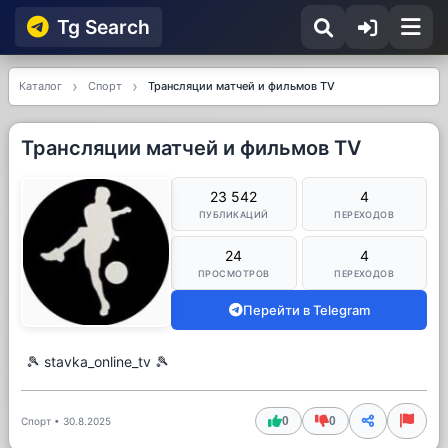
Tg Searсh
Каталог
Спорт
Трансляции матчей и фильмов TV
Трансляции матчей и фильмов TV
23 542
4
ПУБЛИКАЦИЙ
ПЕРЕХОДОВ
24
4
ПРОСМОТРОВ
ПЕРЕХОДОВ
Перейти в Telegram
🎾 stavka_online_tv 🎾
0
0
Спорт
•
30.8.2025