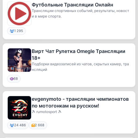
Футбольные Трансляции Онлайн
Трансляции спортивных событий, результаты, новост
и в мире спорта.
1 295
Вирт Чат Рулетка Omegle Трансляции
18+
Подборки видеозаписей из чатов, скрытых камер, тра
нсляций
68
evgenymoto - трансляции чемпионатов
по мотогонкам на русском!
🎾 rumotosport 🎾
24 486
2 668