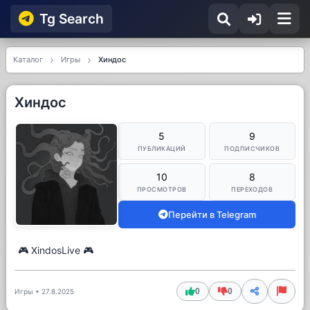
Tg Searсh
Каталог
Игры
Хиндос
Хиндос
5
9
ПУБЛИКАЦИЙ
ПОДПИСЧИКОВ
10
8
ПРОСМОТРОВ
ПЕРЕХОДОВ
Перейти в Telegram
🎮 XindosLive 🎮
0
0
Игры
•
27.8.2025