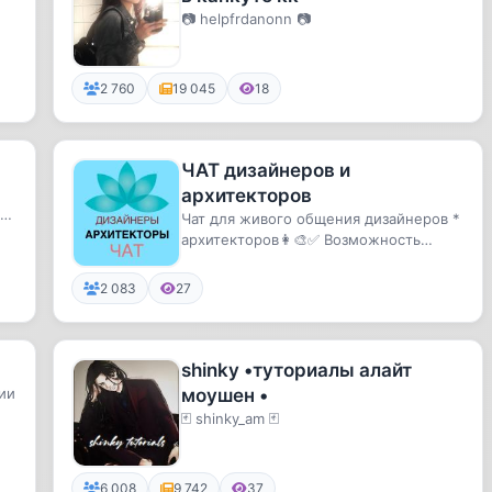
📷 helpfrdanonn 📷
2 760
19 045
18
ЧАТ дизайнеров и
архитекторов
Чат для живого общения дизайнеров *
архитекторов👩‍🎨✅ Возможность
спросить совет, узнать мнение ко...
2 083
27
shinky •туториалы алайт
ии
моушен •
🃏 shinky_am 🃏
6 008
9 742
37