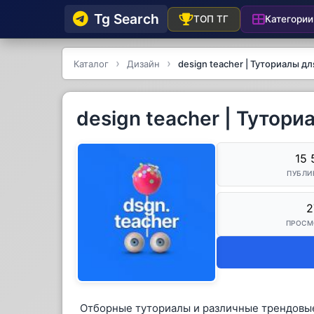
Tg Searсh
Категории
ТОП ТГ
Каталог
Дизайн
design teacher | Туториалы д
design teacher | Тутор
15 
ПУБЛИ
2
ПРОСМ
Отборные туториалы и различные трендовые 