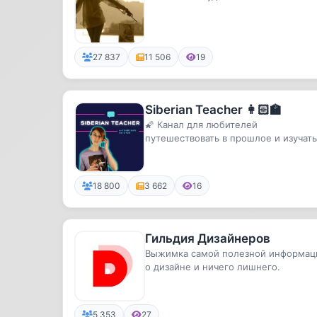
27 837
11 506
19
Siberian Teacher 👩🏻‍🏫
🌠 Канал для любителей
путешествовать в прошлое и изучать
английский. 🇬🇧
18 800
3 662
16
Гильдия Дизайнеров
Выжимка самой полезной информац
о дизайне и ничего лишнего.
5 353
27