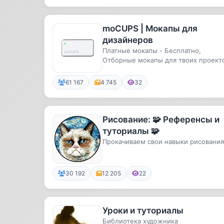
moCUPS | Мокапы для
дизайнеров
Платные мокапы - Бесплатно,
Отборные мокапы для твоих проект
61 167
4 745
32
Рисование: 🧩 Референсы и
туториалы 🧩
Прокачиваем свои навыки рисования
30 192
12 205
22
Уроки и туториалы
Библиотека художника