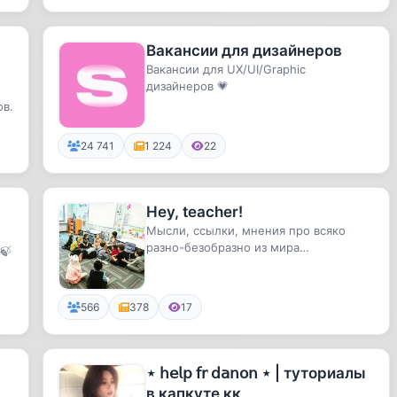
Вакансии для дизайнеров
Вакансии для UX/UI/Graphic
дизайнеров 💗
ов.
24 741
1 224
22
Hey, teacher!
Мысли, ссылки, мнения про всяко
разно-безобразно из мира
🍃
образования, психологии и около того.
Ре...
566
378
17
⋆ 𝗁𝖾𝗅𝗉 𝖿𝗋 𝖽𝖺𝗇𝗈𝗇 ⋆ | туториалы
в капкуте кк