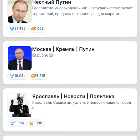
Честный Путин
Геополитик-многоходовочник. Сотрудничество: захват
территорий, продажа островов, раздел мира, кол...
21 495
1 068
Москва | Кремль | Путин
😱 putin6 😱
16 064
15 815
Ярославль | Новости | Политика
Ярославль Самые актуальные новости нашего город
а!
9 954
1 399