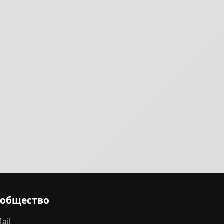
ообщество
ail