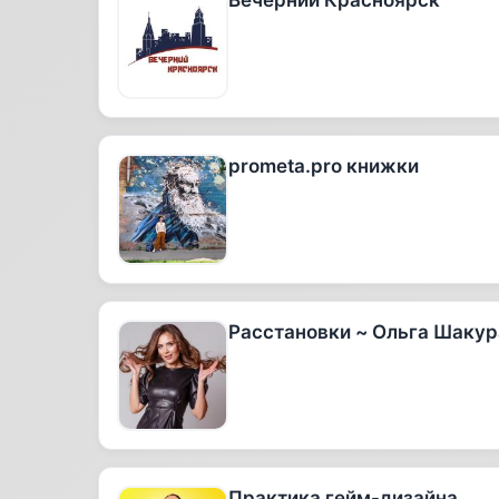
Вечерний Красноярск
prometa.pro книжки
Расстановки ~ Ольга Шакур
Практика гейм-дизайна