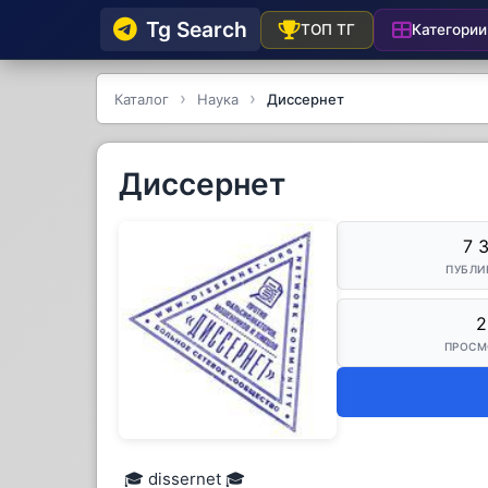
Tg Searсh
Категории
ТОП ТГ
Каталог
Наука
Диссернет
Диссернет
7 
ПУБЛИ
2
ПРОСМ
🎓 dissernet 🎓