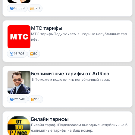
18 589
620
МТС тарифы
МТС тарифыПодключаем выгодные непубличные тар
ифы.
16 706
50
Безлимитные тарифы от ArtRico
📱Поможем подключить непубличный тариф
22 548
955
Билайн тарифы
Билайн тарифыПодключаем выгодные непубличные б
езлимитные тарифы на Ваш номер.