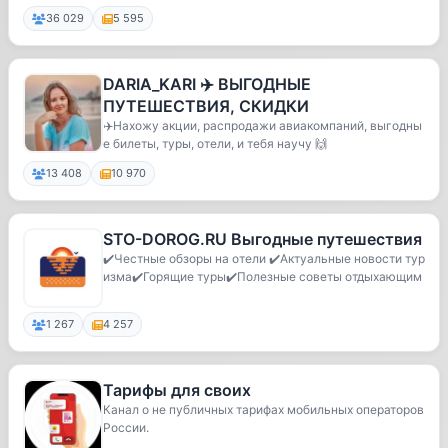
УРЦИЯ • ЭМИ...
36 029
5 595
DARIA_KARI ✈️ ВЫГОДНЫЕ
ПУТЕШЕСТВИЯ, СКИДКИ
✈️Нахожу акции, распродажи авиакомпаний, выгодны
е билеты, туры, отели, и тебя научу 🙌
13 408
10 970
STO-DOROG.RU Выгодные путешествия
✔️Честные обзоры на отели ✔️Актуальные новости тур
изма✔️Горящие туры✔️Полезные советы отдыхающим
1 267
4 257
Тарифы для своих
Канал о не публичных тарифах мобильных операторов
России.