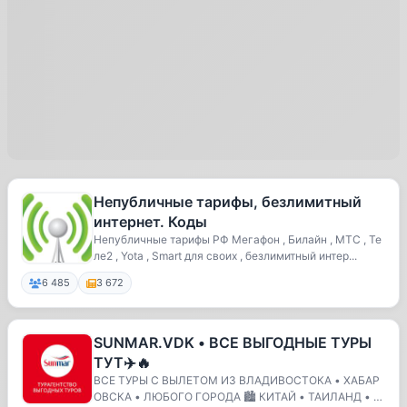
Непубличные тарифы, безлимитный
интернет. Коды
Непубличные тарифы РФ Мегафон , Билайн , МТС , Те
ле2 , Yota , Smart для своих , безлимитный интер...
6 485
3 672
SUNMAR.VDK • ВСЕ ВЫГОДНЫЕ ТУРЫ
ТУТ✈️🔥
ВСЕ ТУРЫ С ВЫЛЕТОМ ИЗ ВЛАДИВОСТОКА • ХАБАР
ОВСКА • ЛЮБОГО ГОРОДА 🏙️ КИТАЙ • ТАИЛАНД • Т