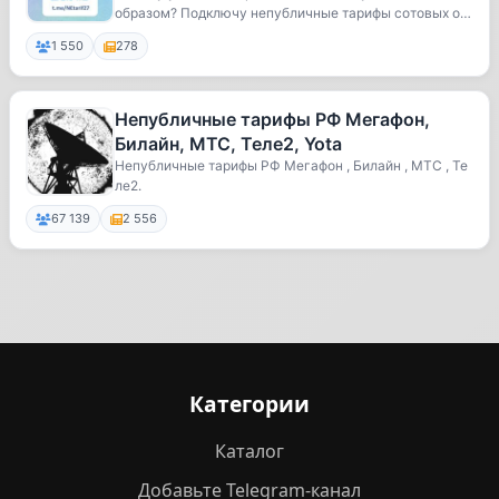
образом? Подключу непубличные тарифы сотовых оп
е...
1 550
278
Непубличные тарифы РФ Мегафон,
Билайн, МТС, Теле2, Yota
Непубличные тарифы РФ Мегафон , Билайн , МТС , Те
ле2.
67 139
2 556
Категории
Каталог
Добавьте Telegram-канал