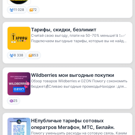
11 028
72
Тарифы, скидки, безлимит
Считай свою выгоду, плати на 50-70% меньше!📱📉✅
Подключаем выгодные тарифы, которые вы не найдёт
е в...
8 338
853
Wildberries мои выгодные покупки
Обзор товаров Wildberries и OZON Помогу сэкономить
бюджет💰Сливаю выгодные промкодыНаходки : для...
25
НЕпубличые тарифы сотовых
оператров Мегафон, МТС, Билайн.
Помогу уменьшить расходы на сотовую связь. Каким