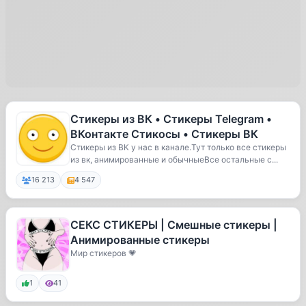
Стикеры из ВК • Стикеры Telegram •
ВКонтакте Стикосы • Стикеры ВК
Стикеры из ВК у нас в канале.Тут только все стикеры
из вк, анимированные и обычныеВсе остальные с...
16 213
4 547
СЕКС СТИКЕРЫ | Смешные стикеры |
Анимированные стикеры
Мир стикеров 💗
1
41