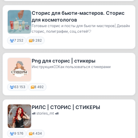
Сторис для бьюти-мастеров. Сторис
для косметологов
Готовые сторис и посты для бьюти-мастеров| Дизайн
сторис, полиграфии, соц.сетей🤍
7 252
9 282
Png для сторис | стикеры
Инструкция👆🏼Как пользоваться стикерами
63 153
8 492
РИЛС | СТОРИС | СТИКЕРЫ
🚅 stories_mt 🚅
9 576
4 434