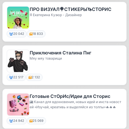
ПРО ВИЗУАЛ🍭СТИКЕРЫ🦄СТОРИС
Я Екатерина Кузюр - Дизайнер
20 042
18 833
Приключения Сталина Пнг
Мяу мяу товарищи
22 517
2 132
Готовые СтОрИс/Идеи для Сторис
🎦 Канал для вдохновения, новых идей и инста новост
ей «Изучай, креативь и выделяйся из толпы»🔥🔥🔥
24 942
25 069