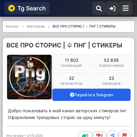
Tg Searсh
Каталог
Инстаграм
ВСЕ ПРО СТОРИС | ♤ ПНГ | СТИКЕРЫ
ВСЕ ПРО СТОРИС | ♤ ПНГ | СТИКЕРЫ
11 802
52 839
ПУБЛИКАЦИЙ
ПОДПИСЧИКОВ
32
23
ПРОСМОТРОВ
ПЕРЕХОДОВ
Перейти в Telegram
Добро пожаловать в мой канал авторских стикеров пнг
Оформление трендовых сторис за одну минуту!
0
0
Инстаграм
•
21.10.2025