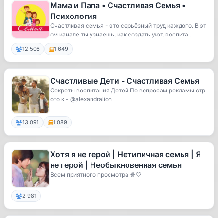
Мама и Папа • Счастливая Семья •
Психология
Счастливая семья - это серьёзный труд каждого. В эт
ом канале ты узнаешь, как создать уют, воспита...
12 506
1 649
Счастливые Дети - Счастливая Семья
Секреты воспитания Детей По вопросам рекламы стр
ого к - @alexandralion
13 091
1 089
Хотя я не герой | Нетипичная семья | Я
не герой | Необыкновенная семья
Всем приятного просмотра 🍿🤍
2 981