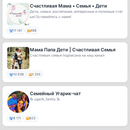
Счастливая Мама • Семья • Дети
Дети, семья, воспитание, интересные и полезные стат
ьи! Оставайтесь с нами!
11 141
498
Мама Папа Дети | Счастливая Семья
Счастливая семья подписана на наш канал
10 638
1 255
Семейный Угарик-чат
📝 ugarik_family 📝
8 171
823