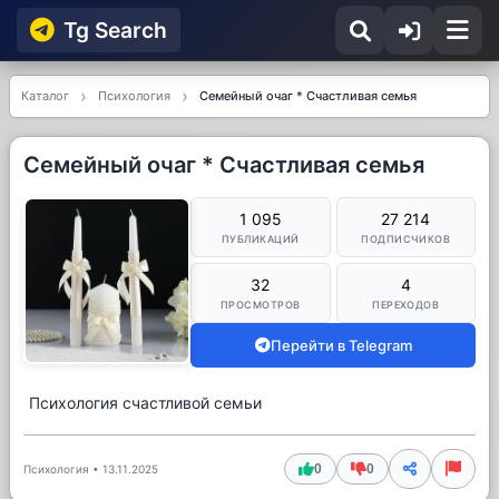
Tg Searсh
Каталог
Психология
Семейный очаг * Счастливая семья
Семейный очаг * Счастливая семья
1 095
27 214
ПУБЛИКАЦИЙ
ПОДПИСЧИКОВ
32
4
ПРОСМОТРОВ
ПЕРЕХОДОВ
Перейти в Telegram
Психология счастливой семьи
0
0
Психология
•
13.11.2025