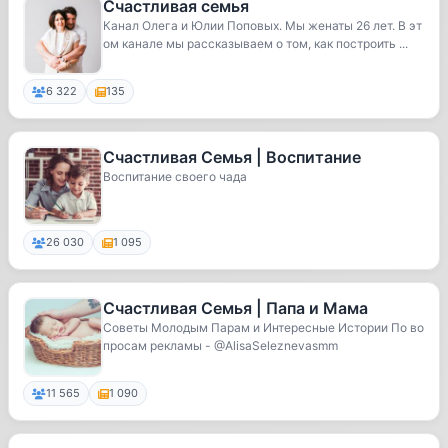
Счастливая семья
Канал Олега и Юлии Поповых. Мы женаты 26 лет. В эт
ом канале мы рассказываем о том, как построить ...
6 322
135
Счастливая Семья | Воспитание
Воспитание своего чада
26 030
1 095
Счастливая Семья | Папа и Мама
Советы Молодым Парам и Интересные Истории По во
просам рекламы - @AlisaSeleznevasmm
11 565
1 090