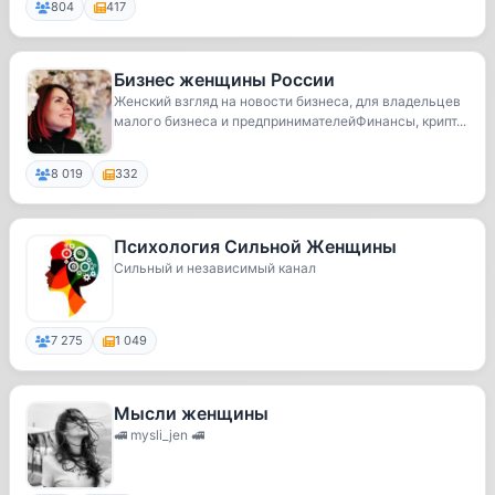
804
417
Бизнес женщины России
Женский взгляд на новости бизнеса, для владельцев
малого бизнеса и предпринимателейФинансы, крипт...
8 019
332
Психология Сильной Женщины
Сильный и независимый канал
7 275
1 049
Мысли женщины
🚅 mysli_jen 🚅