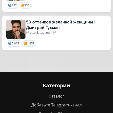
332
336
50 оттенков желанной женщины |
Дмитрий Гухман
💭 ottenki_guhman 💭
5 839
4 374
Категории
Каталог
Добавьте Telegram-канал