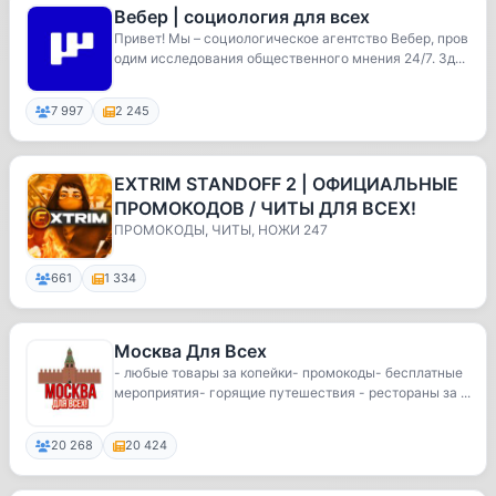
Вебер | социология для всех
Привет! Мы – социологическое агентство Вебер, пров
одим исследования общественного мнения 24/7. Зд...
7 997
2 245
EXTRIM STANDOFF 2 | ОФИЦИАЛЬНЫЕ
ПРОМОКОДОВ / ЧИТЫ ДЛЯ ВСЕХ!
ПРОМОКОДЫ, ЧИТЫ, НОЖИ 247
661
1 334
Москва Для Всех
- любые товары за копейки- промокоды- бесплатные
мероприятия- горящие путешествия - рестораны за ...
20 268
20 424