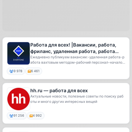
Работа для всех! |Вакансии, работа,
фриланс, удаленная работа, работа
вахтой
Ежедневно публикуем вакансии:-удаленная работа-р
абота вахтовым методом-рабочий персонал-начало к
а...
9 978
6 461
hh.ru — работа для всех
Актуальные новости, полезные советы по поиску раб
оты и много других интересных вещей
91 256
4 992