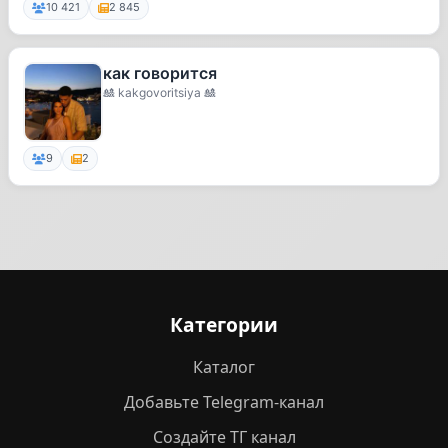
10 421
2 845
как говорится
🎎 kakgovoritsiya 🎎
9
2
Категории
Каталог
Добавьте Telegram-канал
Создайте ТГ канал