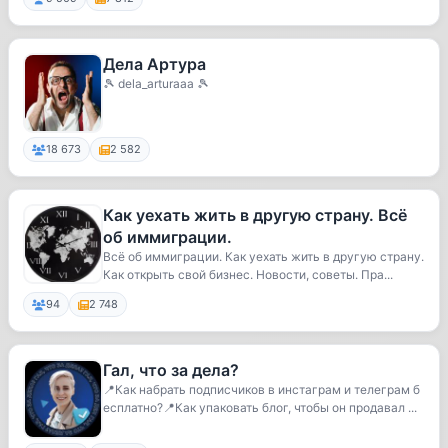
Дела Артура
🎾 dela_arturaaa 🎾
18 673
2 582
Как уехать жить в другую страну. Всё
об иммиграции.
Всё об иммиграции. Как уехать жить в другую страну.
Как открыть свой бизнес. Новости, советы. Пра...
94
2 748
Гал, что за дела?
📍Как набрать подписчиков в инстаграм и телеграм б
есплатно?📍Как упаковать блог, чтобы он продавал ...