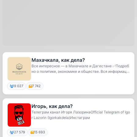
Махачкала, как дела?
Все интересное — в Махачкале и Дагестане ✅Подроб
но о политике, экономике и обществе. Вся информац...
9 027
7 742
Игорь, как дела?
Телеграм канал Игоря ЛазоринаOfficial Telegram of Igo
r Lazorin (Igorkakdela)Инстаграм
27 579
15 693