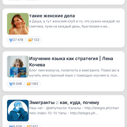
такие женские дела
я Даша, а тут женский клуб и то, что нужно каждой: ко
сметика, луки на каждый день, бьютихаки и ва...
27 478
7 122
Изучение языка как стратегия | Лена
Кочева
Блог лингвокоуча, полиглота и эмигранта. Помогаю в
ыучить иностранный язык с помощью коучинга, пси...
9 048
1 062
Эмигранты :: как, куда, почему
Наш чат - @dirtytractor. Каналы - http://telegra.ph/chan
nels-index-10-10 Чаты - http://telegra.ph...
9 509
7 812