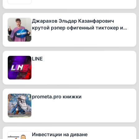
Джарахов Эльдар Казанфарович
крутой рэпер офигенный тиктокер и
вообще очень талантливый человек
LINE
prometa.pro книжки
Инвестиции на диване