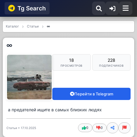
Tg Searсh
Каталог
Статьи
∞
∞
18
228
ПРОСМОТРОВ
ПОДПИСЧИКОВ
Перейти в Telegram
а предателей ищите в самых близких людях
0
0
Статьи
•
17.10.2025