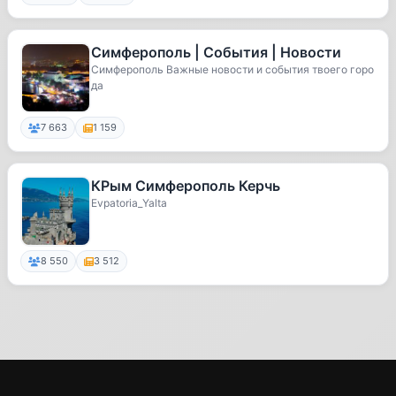
Симферополь | События | Новости
Симферополь Важные новости и события твоего горо
да
7 663
1 159
КРым Симферополь Керчь
Evpatoria_Yalta
8 550
3 512