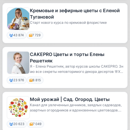
Кремовые и зефирные цветы с Еленой
Тугановой
Старт нового курса по кремовой флористике
43 874
7 729
CAKEPRO Цветы и торты Елены
Решетняк
Я - Елена Решетняк, автор курсов школы CAKEPRO. Зн
аю все секреты неповторимого декора десертов 🌸Х...
23 976
8 815
Мой урожай | Сад. Огород. Цветы
Канал для увлеченных дачников, заядлых садоводов,
азартных огородников и вдохновенных цветоводов....
20 623
7 049