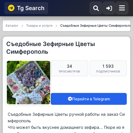
Tg Searсh
Каталог
Товары и услуги
Съедобные Зефирные Цветы Симферополь
Съедобные Зефирные Цветы
Симферополь
34
1 593
ПРОСМОТРОВ
ПОДПИСЧИКОВ
Перейти в Telegram
Съедобные Зефирные Цветы ручной работы на заказ Си
мферополь
Что может быть вкуснее домашнего зефира... Пюре из я