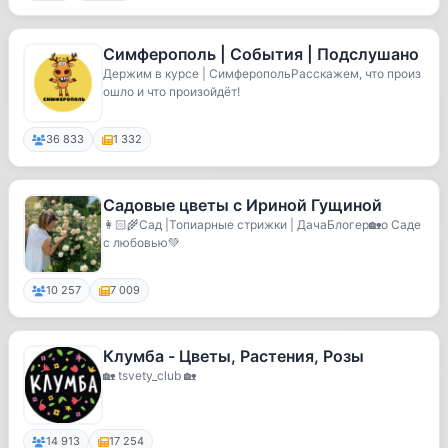
Симферополь | События | Подслушано
Держим в курсе | СимферопольРасскажем, что произ
ошло и что произойдёт!
36 833
1 332
Садовые цветы с Ириной Гущиной
👩🏻‍🌾Сад |Топиарные стрижки | ДачаБлогер🏡о Саде
с любовью💚
10 257
7 009
Клумба - Цветы, Растения, Розы
🏡 tsvety_club 🏡
14 913
17 254