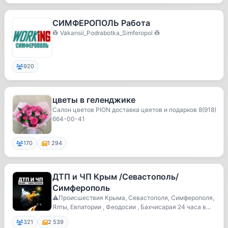
СИМФЕРОПОЛЬ Работа
👷 Vakansii_Podrabotka_Simferopol 👷
920
цветы в геленджике
Салон цветов PION доставка цветов и подарков 8(918)
664-00-41
170
1 294
ДТП и ЧП Крым /Севастополь/
Симферополь
⚠️Происшествия Крыма, Севастополя, Симферополя,
Ялты, Евпатории , Феодосии , Бахчисарая 24 часа в...
321
2 539