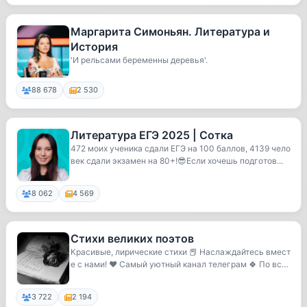
Маргарита Симоньян. Литература и
История
'И рельсами беременны деревья'.
88 678
2 530
Литература ЕГЭ 2025 | Сотка
472 моих ученика сдали ЕГЭ на 100 баллов, 4139 чело
век сдали экзамен на 80+!😎Если хочешь подготов...
8 062
4 569
Стихи великих поэтов
Красивые, лирические стихи 📕 Наслаждайтесь вмест
е с нами! ❤️ Самый уютный канал телеграм 🍀 По вс
е...
3 722
2 194