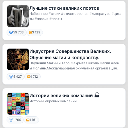
Лучшие стихи великих поэтов
Избранное #стихи #стихотворения #литература #цита
ты #поэзия #поэты
59 763
3 129
Индустрия Совершенства Великих.
Обучение магии и колдовству.
Обучении Магии и Таро. Закрытая школа магии Алён
ы Полынь.Международная оккультная организация.
4 427
4 712
Истории великих компаний 🏭
Истории мировых компаний
1 790
1 161