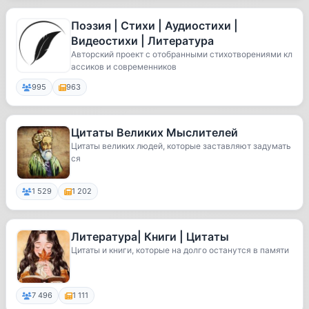
Поэзия | Стихи | Аудиостихи |
Видеостихи | Литература
Авторский проект с отобранными стихотворениями кл
ассиков и современников
995
963
Цитаты Великих Мыслителей
Цитаты великих людей, которые заставляют задумать
ся
1 529
1 202
Литература| Книги | Цитаты
Цитаты и книги, которые на долго останутся в памяти
7 496
1 111