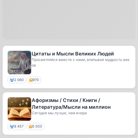
Цитаты и Мысли Великих Людей
Просветляйся вместе с нами, впитывая мудрость век
ов
2 060
970
Афоризмы / Стихи / Книги /
Литература/Мысли на миллион
Сегодня мы лучше, чем вчера
8 457
5 503