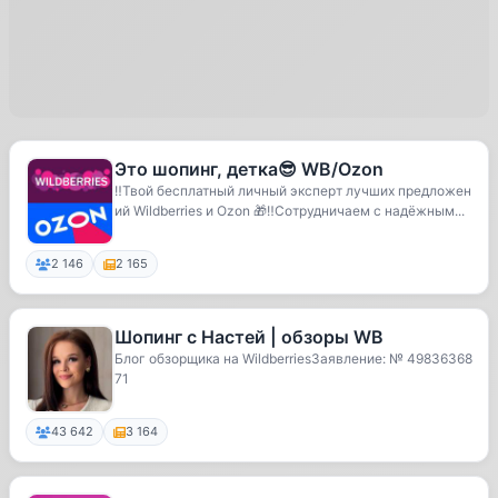
Это шопинг, детка😎 WB/Ozon
‼️Твой бесплатный личный эксперт лучших предложен
ий Wildberries и Ozon 🎁‼️Сотрудничаем с надёжным...
2 146
2 165
Шопинг с Настей | обзоры WB
Блог обзорщика на WildberriesЗаявление: № 49836368
71
43 642
3 164