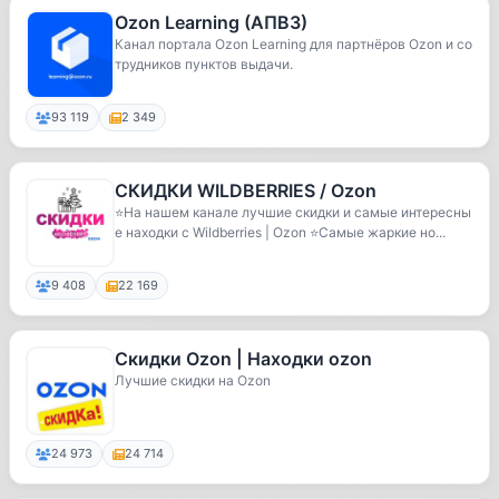
Ozon Learning (АПВЗ)
Канал портала Ozon Learning для партнёров Ozon и со
трудников пунктов выдачи.
93 119
2 349
СКИДКИ WILDBERRIES / Ozon
⭐️На нашем канале лучшие скидки и самые интересны
е находки с Wildberries | Ozon ⭐️Самые жаркие но...
9 408
22 169
Скидки Ozon | Находки ozon
Лучшие скидки на Ozon
24 973
24 714