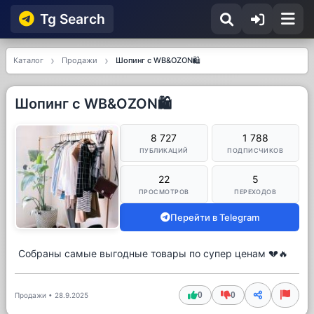
Tg Searсh
Каталог
Продажи
Шопинг с WB&OZON🛍️
Шопинг с WB&OZON🛍️
8 727
1 788
ПУБЛИКАЦИЙ
ПОДПИСЧИКОВ
22
5
ПРОСМОТРОВ
ПЕРЕХОДОВ
Перейти в Telegram
Собраны самые выгодные товары по супер ценам 💔🔥
0
0
Продажи
•
28.9.2025