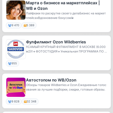
Марта о бизнесе на маркетплейсах |
WB и Ozon
Лайфхаки по раскрутке своего делаБизнес на маркет
плейсахВдохновение бонусом💫
9 470
5 389
Фулфилмент Ozon Wildberries
‼️САМЫЙ КРУПНЫЙ ФУЛФИЛМЕНТ В МОСКВЕ (6.000
м2)‼️🔹️ФОТОСТУДИЯ🔹️Уникальная ПРОГРАММА ПО В
ЫВОДУ КАРТ...
955
Автостопом по WB/Ozon
Обзоры товаров Wildberries и Ozon.Ежедневные голос
ования за лучшие подборки, скидки, готовые образы.
9 828
32 348