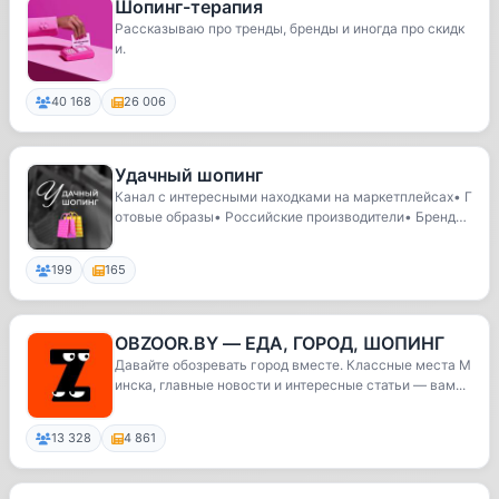
Шопинг-терапия
Рассказываю про тренды, бренды и иногда про скидк
и.
40 168
26 006
Удачный шопинг
Канал с интересными находками на маркетплейсах• Г
отовые образы• Российские производители• Бренды
...
199
165
OBZOOR.BY — ЕДА, ГОРОД, ШОПИНГ
Давайте обозревать город вместе. Классные места М
инска, главные новости и интересные статьи — вам...
13 328
4 861