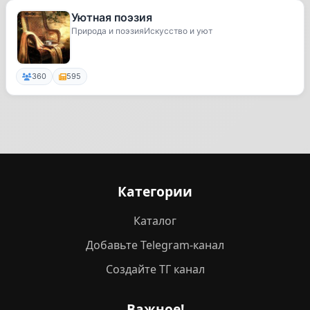
Уютная поэзия
Природа и поэзияИскусство и уют
360
595
Категории
Каталог
Добавьте Telegram-канал
Создайте ТГ канал
Важное!