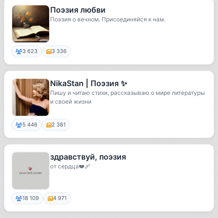
Поэзия любви
Поэзия о вечном. Присоединяйся к нам.
3 623
3 336
NikaStan | Поэзия ✨
Пишу и читаю стихи, рассказываю о мире литературы
и своей жизни
5 446
2 381
здравствуй, поэзия
от сердца❤️‍🩹
18 109
4 971