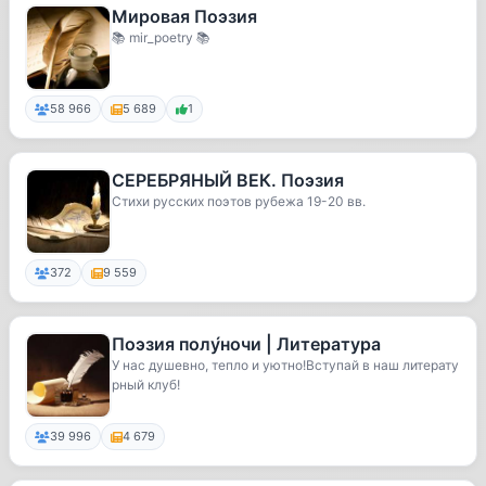
Мировая Поэзия
📚 mir_poetry 📚
58 966
5 689
1
СЕРЕБРЯНЫЙ ВЕК. Поэзия
Стихи русских поэтов рубежа 19-20 вв.
372
9 559
Поэзия полу́ночи | Литература
У нас душевно, тепло и уютно!Вступай в наш литерату
рный клуб!
39 996
4 679