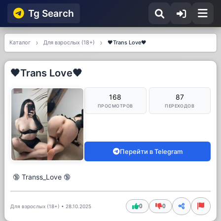
Tg Searсh
Каталог
Для взрослых (18+)
🖤Trans Love🖤
🖤Trans Love🖤
168
87
ПРОСМОТРОВ
ПЕРЕХОДОВ
Перейти в Telegram
🔞 Transs_Love 🔞
0
0
Для взрослых (18+)
•
28.10.2025