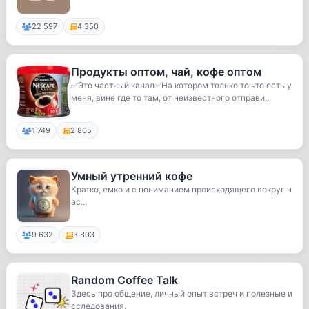
22 597
4 350
Продукты оптом, чай, кофе оптом
✅Это частный канал✅На котором только то что есть у
меня, вине где то там, от неизвестного отправи...
1 749
2 805
Умный утренний кофе
Кратко, емко и с пониманием происходящего вокруг н
ас...
9 632
3 803
Random Coffee Talk
Здесь про общение, личный опыт встреч и полезные и
сследования.