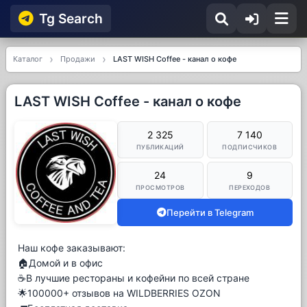
Tg Searсh
Каталог
Продажи
LAST WISH Coffee - канал о кофе
LAST WISH Coffee - канал о кофе
2 325
7 140
ПУБЛИКАЦИЙ
ПОДПИСЧИКОВ
24
9
ПРОСМОТРОВ
ПЕРЕХОДОВ
Перейти в Telegram
Наш кофе заказывают:
🏠Домой и в офис
☕️В лучшие рестораны и кофейни по всей стране
🌟100000+ отзывов на WILDBERRIES OZON