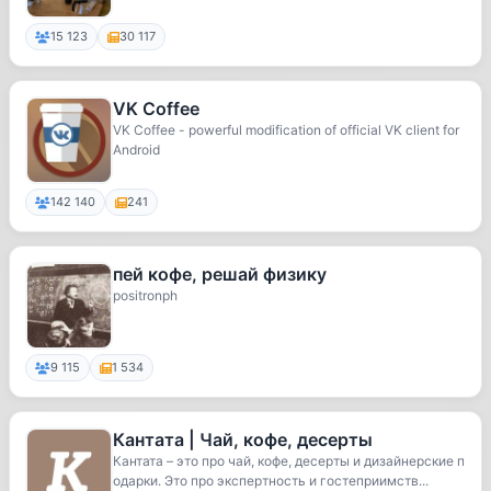
15 123
30 117
VK Coffee
VK Coffee - powerful modification of official VK client for
Android
142 140
241
пей кофе, решай физику
positronph
9 115
1 534
Кантата | Чай, кофе, десерты
Кантата – это про чай, кофе, десерты и дизайнерские п
одарки. Это про экспертность и гостеприимств...