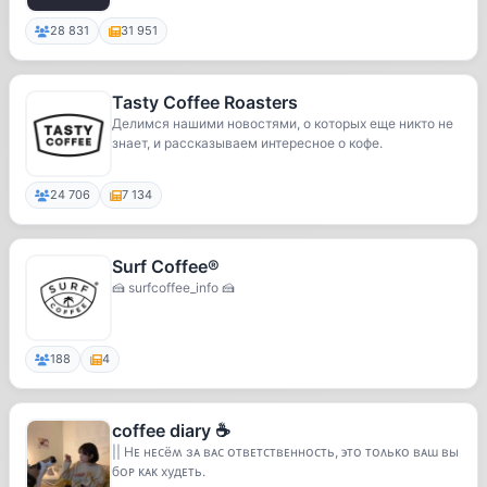
28 831
31 951
Tasty Coffee Roasters
Делимся нашими новостями, о которых еще никто не
знает, и рассказываем интересное о кофе.
24 706
7 134
Surf Coffee®
🍰 surfcoffee_info 🍰
188
4
coffee diary ☕
|| Нᴇ нᴇᴄёʍ ɜᴀ ʙᴀᴄ ᴏᴛʙᴇᴛᴄᴛʙᴇннᴏᴄᴛь, ϶ᴛᴏ ᴛᴏᴧьᴋᴏ ʙᴀɯ ʙы
бᴏᴩ ᴋᴀᴋ худᴇᴛь.