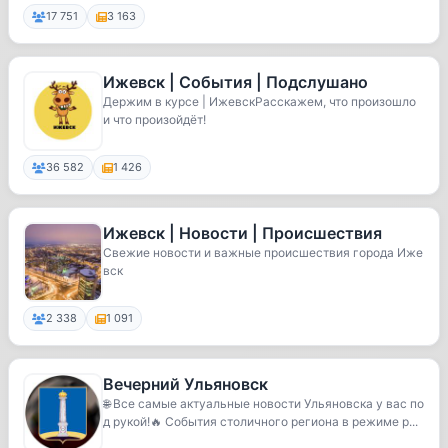
17 751
3 163
Ижевск | События | Подслушано
Держим в курсе | ИжевскРасскажем, что произошло
и что произойдёт!
36 582
1 426
Ижевск | Новости | Происшествия
Свежие новости и важные происшествия города Иже
вск
2 338
1 091
Вечерний Ульяновск
🌐 Все самые актуальные новости Ульяновска у вас по
д рукой!🔥 События столичного региона в режиме р...