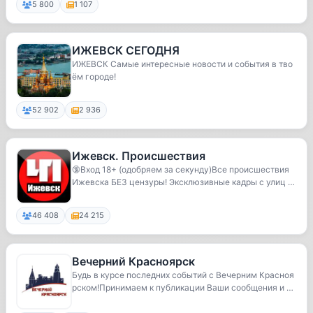
5 800
1 107
ИЖЕВСК СЕГОДНЯ
ИЖЕВСК Самые интересные новости и события в тво
ём городе!
52 902
2 936
Ижевск. Происшествия
🔞Вход 18+ (одобряем за секунду)Все происшествия
Ижевска БЕЗ цензуры! Эксклюзивные кадры с улиц н
а...
46 408
24 215
Вечерний Красноярск
Будь в курсе последних событий c Вечерним Красноя
рском!Принимаем к публикации Ваши сообщения и ф
о...