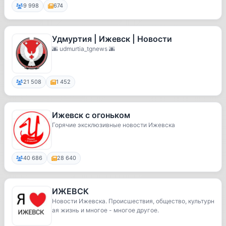
9 998
674
Удмуртия | Ижевск | Новости
🌆 udmurtia_tgnews 🌆
21 508
1 452
Ижевск с огоньком
Горячие эксклюзивные новости Ижевска
40 686
28 640
ИЖЕВСК
Новости Ижевска. Происшествия, общество, культурн
ая жизнь и многое - многое другое.