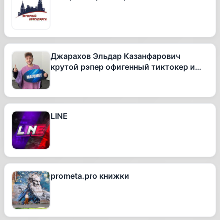
Джарахов Эльдар Казанфарович
крутой рэпер офигенный тиктокер и
вообще очень талантливый человек
LINE
prometa.pro книжки