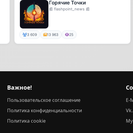
Горячие Точки
📰 flashpoint_news 📰
3 609
13 963
25
Важное!
С
Пользовательское соглашение
E-M
Политика конфиденциальности
Vk
Политика cookie
My