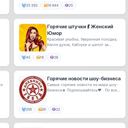
35 393
16 944
25
Горячие штучки 💃 Женский
Юмор
Красивая улыбка, Уверенная походка,
Капля духов, Каблуки и шепот за
спиной: "Горячая штучка 💃"
45
18
28
Горячие новости шоу-бизнеса
ех
Самые горячие новости из мира шоу-
бизнеса🔥 Подписывайтесь❤️ . По всем
вопросам - @varta001 . Бирж...
295
26
22