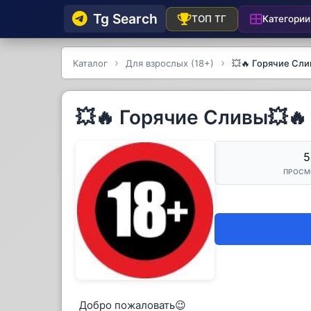
Tg Searсh
Категории
ТОП ТГ
Каталог
Для взрослых (18+)
💥🔥 Горячие Сли
💥🔥 Горячие Сливы💥🔥
5
ПРОСМ
Добро пожаловать😉