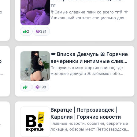
тг
х
🍭Самые сладкие паки со всего тг🍭 🌹
Уникальный контент специально для
вас 🌹 🤤Каждый найдет свой вар...
2
381
💋 Вписка Девчуль 🎀 Горячие
о
вечеринки и интимные сливы
🔞
Погрузиcь в мир жарких вписок, где
в
молодые девчули 🎀 забывают обо
вые
всём и отдаются страсти на каме...
1
198
Вкратце | Петрозаводск |
Карелия | Горячие новости
,
Главные новости, события, секретные
локации, обзоры мест Петрозаводска
и Карелии. Рассказываем кр...