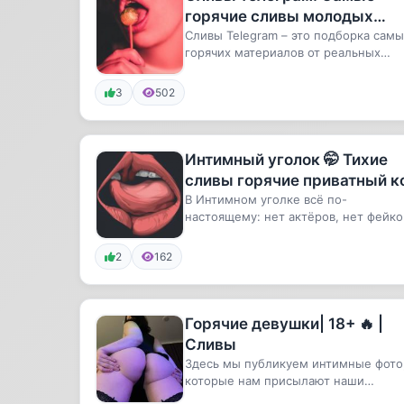
горячие сливы молодых
телеграм
Сливы Telegram – это подборка самы
горячих материалов от реальных
девушек, шкодниц и студенток. ...
3
502
Интимный уголок 🤭 Тихие
сливы горячие приватный к
В Интимном уголке всё по-
настоящему: нет актёров, нет фейко
— только настоящие девушки, гото
...
2
162
Горячие девушки| 18+ 🔥 |
Сливы
Здесь мы публикуем интимные фото
которые нам присылают наши
совершеннолетние подписчицы. К