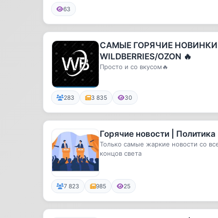
тому ...
63
САМЫЕ ГОРЯЧИЕ НОВИНКИ
WILDBERRIES/OZON 🔥
Просто и со вкусом🔥
283
3 835
30
Горячие новости | Политика
Только самые жаркие новости со вс
концов света
7 823
985
25