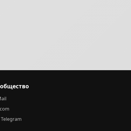
ообщество
ail
.com
 Telegram