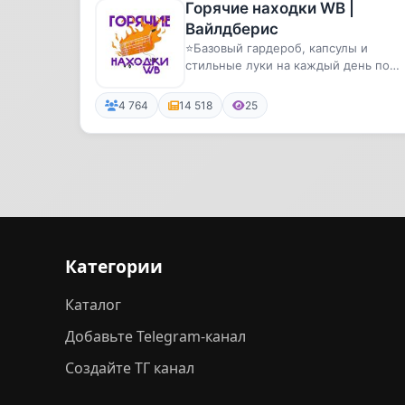
Горячие находки WB |
Вайлдберис
⭐️Базовый гардероб, капсулы и
стильные луки на каждый день по
лучшим ценам с артикулами на WB
4 764
14 518
25
Категории
Каталог
Добавьте Telegram-канал
Создайте ТГ канал